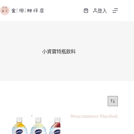
跳
至
登入
購
主
物
要
車
內
容
小資寶特瓶飲料