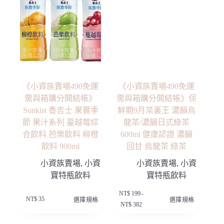
《小資族賣場490免運
《小資族賣場490免運
需與箱購分開結帳》
需與箱購分開結帳》保
Sunkist 香吉士 果實季
鮮期9月茶裏王 濃韻烏
節 果汁系列 蔓越莓綜
龍茶/濃韻日式綠茶
合飲料 芭樂飲料 柳橙
600ml 健康認證 濃韻
飲料 900ml
回甘 烏龍茶 綠茶
小資族賣場
,
小資
小資族賣場
,
小資
寶特瓶飲料
寶特瓶飲料
此
此
NT$
199
–
NT$
35
選擇規格
選擇規格
產
產
價
NT$
382
品
品
格
有
有
範