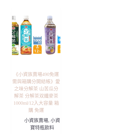
多
多
圍：
種
種
NT$ 199
款
款
到
NT$ 382
式。
式。
可
可
在
在
產
產
品
品
頁
頁
面
面
選
選
擇
擇
選
選
項
項
《小資族賣場490免運
需與箱購分開結帳》愛
之味分解茶 山苦瓜分
解茶 分解茶双纖麥茶
1000ml/12入大容量 箱
購 免運
小資族賣場
,
小資
寶特瓶飲料