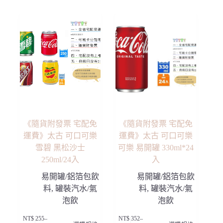
多
多
圍：
圍：
種
種
NT$ 275
NT$ 229
款
款
到
到
NT$ 325
NT$ 283
式。
式。
可
可
在
在
產
產
品
品
頁
頁
面
面
選
選
擇
擇
選
選
項
項
《隨貨附發票 宅配免
《隨貨附發票 宅配免
運費》太古 可口可樂
運費》太古 可口可樂
雪碧 黑松沙士
可樂 易開罐 330ml*24
250ml/24入
入
易開罐/鋁箔包飲
易開罐/鋁箔包飲
料
,
罐裝汽水/氣
料
,
罐裝汽水/氣
泡飲
泡飲
此
此
NT$
255
–
NT$
352
–