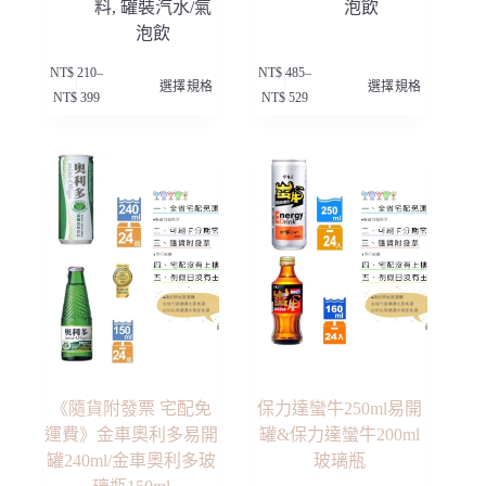
料
,
罐裝汽水/氣
泡飲
泡飲
此
此
NT$
210
–
NT$
485
–
選擇規格
選擇規格
產
產
價
價
NT$
399
NT$
529
品
品
格
格
有
有
範
範
多
多
圍：
圍：
種
種
NT$ 210
NT$ 485
款
款
到
到
NT$ 399
NT$ 529
式。
式。
可
可
在
在
產
產
品
品
頁
頁
面
面
選
選
擇
擇
選
選
項
項
《隨貨附發票 宅配免
保力達蠻牛250ml易開
運費》金車奧利多易開
罐&保力達蠻牛200ml
罐240ml/金車奧利多玻
玻璃瓶