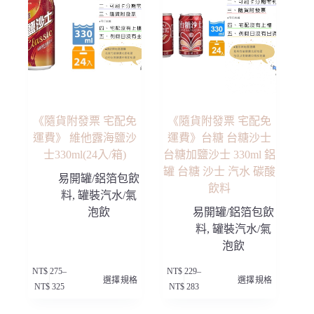
《隨貨附發票 宅配免
《隨貨附發票 宅配免
運費》 維他露海鹽沙
運費》台糖 台糖沙士
士330ml(24入/箱)
台糖加鹽沙士 330ml 鋁
罐 台糖 沙士 汽水 碳酸
易開罐/鋁箔包飲
飲料
料
,
罐裝汽水/氣
泡飲
易開罐/鋁箔包飲
料
,
罐裝汽水/氣
泡飲
此
此
NT$
275
–
NT$
229
–
選擇規格
選擇規格
產
產
價
價
NT$
325
NT$
283
品
品
格
格
有
有
範
範