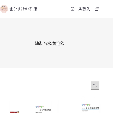
跳
至
登入
購
主
物
要
車
內
容
罐裝汽水/氣泡飲