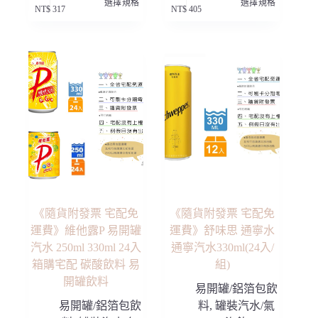
選擇規格
選擇規格
產
產
價
價
NT$
317
NT$
405
品
品
格
格
有
有
範
範
多
多
圍：
圍：
種
種
NT$ 255
NT$ 352
款
款
到
到
NT$ 317
NT$ 405
式。
式。
可
可
在
在
產
產
品
品
頁
頁
面
面
選
選
擇
擇
選
選
項
項
《隨貨附發票 宅配免
《隨貨附發票 宅配免
運費》維他露P 易開罐
運費》舒味思 通寧水
汽水 250ml 330ml 24入
通寧汽水330ml(24入/
箱購宅配 碳酸飲料 易
組)
開罐飲料
易開罐/鋁箔包飲
易開罐/鋁箔包飲
料
,
罐裝汽水/氣