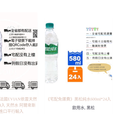
法國EVIAN依雲天然
《宅配免運費》黑松純水600ml*24入
24入 天然水 阿爾卑斯
飲用水
,
黑松
裝進口平行輸入