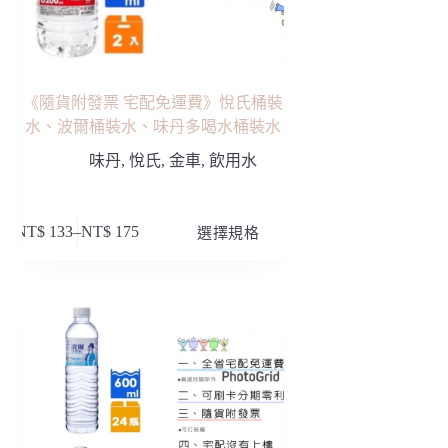
面
選
擇
選
項
《隨貨附發票 宅配免運費》悅氏桶裝
水、波爾桶裝水、味丹多喝水桶裝水
味丹
,
悅氏
,
金車
,
飲用水
此
NT$
133
–
NT$
175
選擇規格
價
產
格
品
範
有
圍：
多
NT$ 133
種
到
款
NT$ 175
式。
可
在