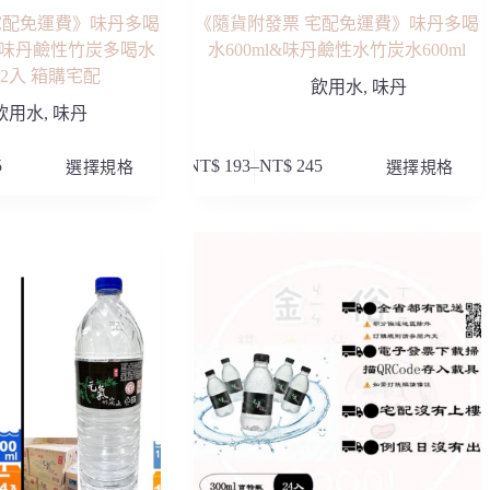
項
宅配免運費》味丹多喝
《隨貨附發票 宅配免運費》味丹多喝
2入 /味丹鹼性竹炭多喝水
水600ml&味丹鹼性水竹炭水600ml
l 12入 箱購宅配
飲用水
,
味丹
飲用水
,
味丹
此
5
選擇規格
NT$
193
–
NT$
245
選擇規格
價
產
格
品
範
有
圍：
多
NT$ 193
種
到
款
NT$ 245
式。
可
在
產
品
頁