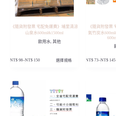
面
面
選
選
擇
擇
選
選
項
項
《隨貨附發票 宅配免運費》埔里清涼
《隨貨附發票 
山泉水600ml&1500ml
氣竹炭水600ml
600m
飲用水
,
其他
此
此
NT$
98
–
NT$
150
選擇規格
NT$
73
–
NT$
145
價
價
產
產
格
格
品
品
範
範
有
有
圍：
圍：
多
多
NT$ 98
NT$ 73
種
種
到
到
款
款
NT$ 150
NT$ 145
式。
式。
可
可
在
在