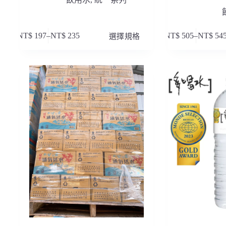
此
此
NT$
197
–
NT$
235
選擇規格
NT$
505
–
NT$
54
價
價
產
產
格
格
品
品
範
範
有
有
圍：
圍：
多
多
NT$ 197
NT$ 505
種
種
到
到
款
款
NT$ 235
NT$ 545
式。
式。
可
可
在
在
產
產
品
品
頁
頁
面
面
選
選
擇
擇
選
選