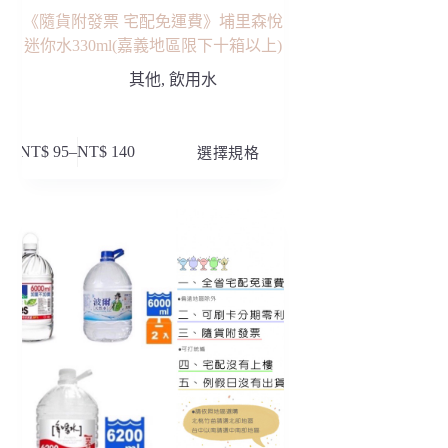
項
《隨貨附發票 宅配免運費》埔里森悅
迷你水330ml(嘉義地區限下十箱以上)
其他
,
飲用水
此
NT$
95
–
NT$
140
選擇規格
價
產
格
品
範
有
圍：
多
NT$ 95
種
到
款
NT$ 140
式。
可
在
產
品
頁