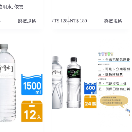
飲用水
,
依雲
此
5
選擇規格
NT$
128
–
NT$
189
選擇規格
價
產
格
品
範
有
圍：
多
NT$ 128
種
到
款
NT$ 189
式。
可
在
產
品
頁
面
選
擇
選