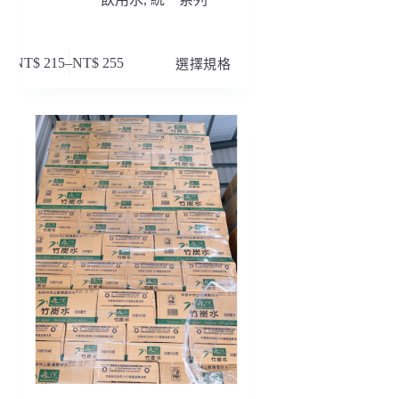
此
NT$
215
–
NT$
255
選擇規格
價
產
格
品
範
有
圍：
多
NT$ 215
種
到
款
NT$ 255
式。
可
在
產
品
頁
面
選
擇
選