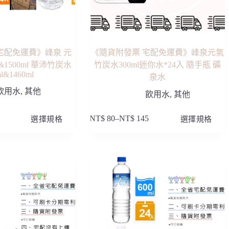
面
選
擇
選
項
宅配免運費》峰泉 元
《隨貨附發票 宅配免運費》峰泉元氣
&1500ml 華沛竹炭水
竹炭水300ml迷你水*24入 隨手瓶 礦
l&1460ml
泉水
飲用水
,
其他
飲用水
,
其他
此
選擇規格
NT$
80
–
NT$
145
選擇規格
價
產
格
品
範
有
圍：
多
NT$ 80
種
到
款
NT$ 145
式。
可
在