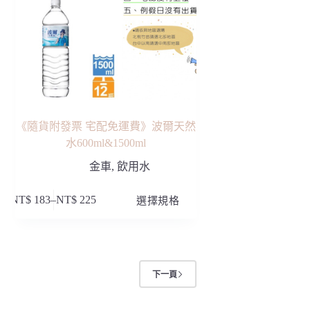
產
品
頁
面
選
擇
選
項
《隨貨附發票 宅配免運費》波爾天然
水600ml&1500ml
金車
,
飲用水
此
NT$
183
–
NT$
225
選擇規格
價
產
格
品
範
有
圍：
多
NT$ 183
種
下一頁
到
款
NT$ 225
式。