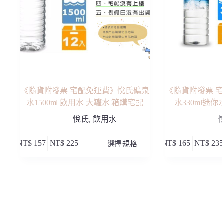
產
產
品
品
頁
頁
面
面
選
選
擇
擇
選
選
項
項
《隨貨附發票 宅配免運費》悅氏礦泉
《隨貨附發票 
水1500ml 飲用水 大罐水 箱購宅配
水330ml迷
悅氏
,
飲用水
此
此
NT$
157
–
NT$
225
選擇規格
NT$
165
–
NT$
23
價
價
產
產
格
格
品
品
範
範
有
有
圍：
圍：
多
多
NT$ 157
NT$ 165
種
種
到
到
款
款
NT$ 225
NT$ 235
式。
式。