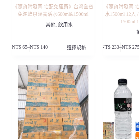
項
項
《隨貨附發票 宅配免運費》台灣全省
《隨貨附發票 
免運峰泉涵養活水600ml&1500ml
水1500ml 1
1500m
其他
,
飲用水
此
此
NT$
65
–
NT$
140
選擇規格
NT$
233
–
NT$
27
價
價
產
產
格
格
品
品
範
範
有
有
圍：
圍：
多
多
NT$ 65
NT$ 233
種
種
到
到
款
款
NT$ 140
NT$ 275
式。
式。
可
可
在
在
產
產
品
品
頁
頁