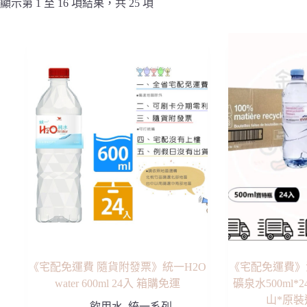
顯示第 1 至 16 項結果，共 25 項
《宅配免運費 隨貨附發票》統一H2O
《宅配免運費》
water 600ml 24入 箱購免運
礦泉水500ml*
山*原
飲用水
,
統一系列