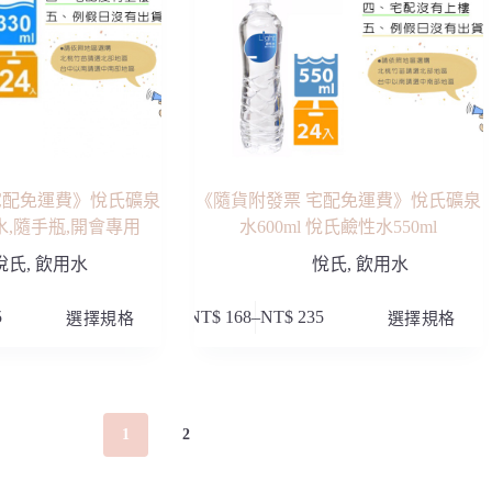
產
品
頁
面
選
擇
選
項
宅配免運費》悅氏礦泉
《隨貨附發票 宅配免運費》悅氏礦泉
你水,隨手瓶,開會專用
水600ml 悅氏鹼性水550ml
悅氏
,
飲用水
悅氏
,
飲用水
此
5
選擇規格
NT$
168
–
NT$
235
選擇規格
價
產
格
品
範
有
圍：
多
NT$ 168
1
2
種
到
款
NT$ 235
式。