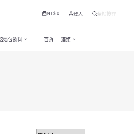
NT$
0
登入
全站搜尋
購
物
車
/鋁箔包飲料
百貨
酒類