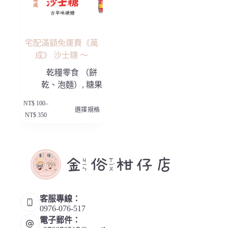
面
面
選
選
擇
擇
選
選
項
項
宅配滿額免運費《萬
成》 沙士糖 ～
乾糧零食 （餅
乾、泡麵）
,
糖果
此
NT$
100
–
選擇規格
產
價
NT$
350
品
格
有
範
多
圍：
種
NT$ 100
款
到
NT$ 350
式。
可
在
產
客服專線：
品
0976-076-517
頁
電子郵件：
面