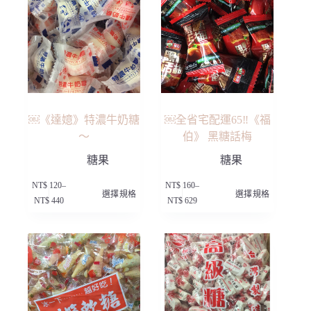
￼《達嬑》特濃牛奶糖
￼全省宅配運65‼️《福
～
伯》 黑糖話梅
糖果
糖果
此
此
NT$
120
–
NT$
160
–
選擇規格
選擇規格
產
產
價
價
NT$
440
NT$
629
品
品
格
格
有
有
範
範
多
多
圍：
圍：
種
種
NT$ 120
NT$ 160
款
款
到
到
NT$ 440
NT$ 629
式。
式。
可
可
在
在
產
產