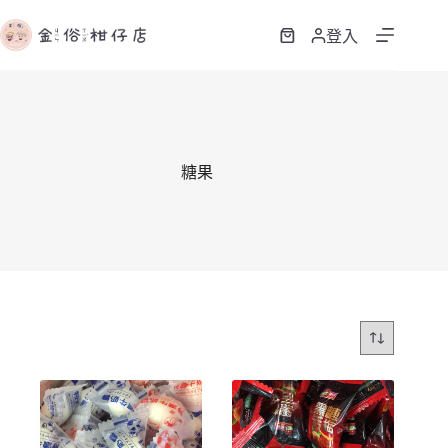
跳
至
登入
購
主
物
要
車
內
容
糖果