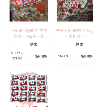
品
品
頁
頁
面
面
選
選
擇
擇
選
選
項
項
￼全省宅配運65‼️甜筒
全省宅配運65‼️《 皇冠
軟糖一次最多一袋
》牛軋糖 ～
糖果
糖果
此
此
NT$
120
–
NT$
530
選擇規格
選擇規格
產
產
價
NT$
480
品
品
格
有
有
範
多
多
圍：
種
種
NT$ 120
款
款
到
NT$ 480
式。
式。
可
可
在
在
產
產
品
品
頁
頁