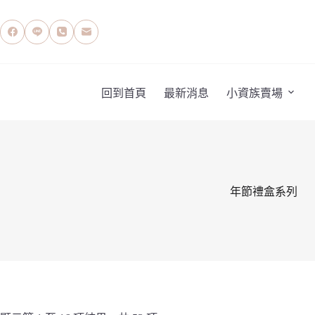
跳
至
主
要
內
容
回到首頁
最新消息
小資族賣場
年節禮盒系列