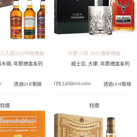
三入組2024中秋禮盒
大摩 15年 2025 春節禮盒
塔木嶺
,
年節禮盒系列
威士忌
,
大摩
,
年節禮盒系列
透過LINE聯絡
NT$
2,650
透過LINE聯絡
0
NT$
3,800
原
目
始
前
價
價
特價
特價
格：
格：
00。
80。
NT$ 3,800。
NT$ 2,650。