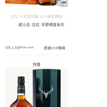
吉拉 15年雪莉桶 2024春節禮盒
威士忌
,
吉拉
,
年節禮盒系列
NT$
1,350
透過LINE聯絡
NT$
1,499
原
目
始
前
價
價
特價
格：
格：
NT$ 1,499。
NT$ 1,350。