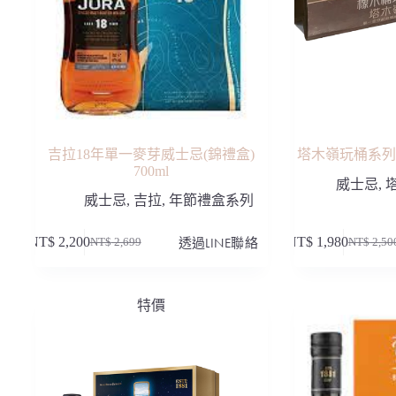
吉拉18年單一麥芽威士忌(錦禮盒)
塔木嶺玩桶系列
700ml
威士忌
,
威士忌
,
吉拉
,
年節禮盒系列
NT$
2,200
透過LINE聯絡
NT$
1,980
NT$
2,699
NT$
2,50
原
目
原
目
始
前
始
前
價
價
價
價
特價
格：
格：
格：
格：
NT$ 2,699。
NT$ 2,200。
NT$ 2,5
NT$ 1,9