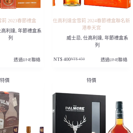
莉 2023春節禮盒
仕高利達金雪莉 2024春節禮盒聯名新
港奉天宮
仕高利達
,
年節禮盒系
列
威士忌
,
仕高利達
,
年節禮盒系
列
透過LINE聯絡
NT$
400
透過LINE聯絡
NT$
450
原
目
始
前
價
價
特價
特價
格：
格：
0。
0。
NT$ 450。
NT$ 400。