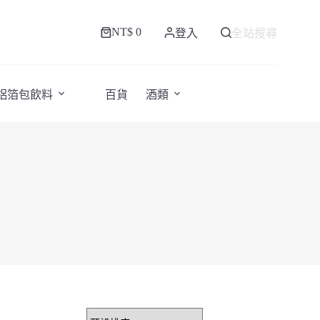
NT$
0
登入
全站搜尋
購
物
車
/鋁箔包飲料
百貨
酒類