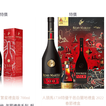
特價
特價
 繁星禮盒版 700ml
人頭馬1738特優干邑白蘭地禮盒 2022
春節禮盒
他
,
年節禮盒系列
,
軒