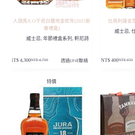
人頭馬X.O干邑白蘭地金蛇年(2025新
仕高利達金雪
春禮盒)
威士忌
,
威士忌
,
年節禮盒系列
,
軒尼詩
NT$
4,300
透過LINE聯絡
NT$
400
NT$
4,700
NT$
450
原
目
原
目
始
前
始
前
價
價
價
價
特價
格：
格：
格：
格：
NT$ 4,700。
NT$ 4,300。
NT$ 45
NT$ 40