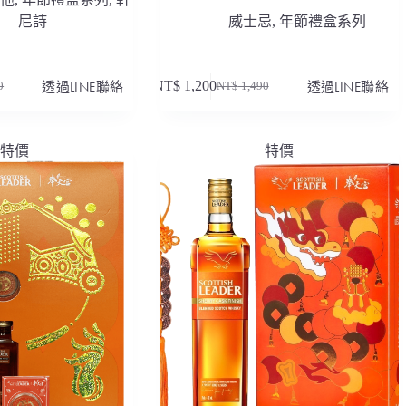
尼詩
威士忌
,
年節禮盒系列
透過LINE聯絡
NT$
1,200
透過LINE聯絡
0
NT$
1,490
原
目
始
前
價
價
特價
特價
格：
格：
80。
30。
NT$ 1,490。
NT$ 1,200。