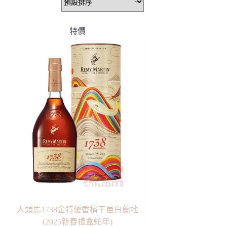
特價
人頭馬1738金特優香檳干邑白蘭地
(2025新春禮盒蛇年)