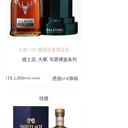
大摩15年 鐵桶限量禮盒版
威士忌
,
大摩
,
年節禮盒系列
NT$
2,999
透過LINE聯絡
NT$
3,800
原
目
始
前
價
價
特價
格：
格：
NT$ 3,800。
NT$ 2,999。