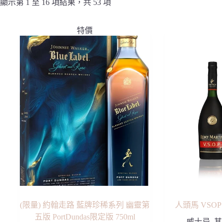
顯示第 1 至 16 項結果，共 53 項
特價
(限量) 約翰走路 藍牌珍稀系列 幽靈第
人頭馬 VSOP
五版 PortDundas限定版 750ml
威士忌
,
其