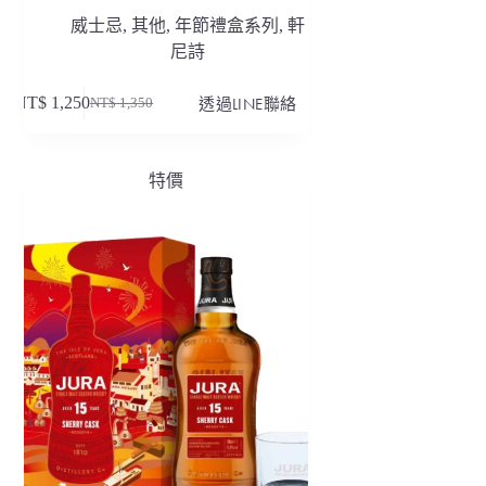
威士忌
,
其他
,
年節禮盒系列
,
軒
尼詩
NT$
1,250
透過LINE聯絡
NT$
1,350
原
目
始
前
價
價
特價
格：
格：
NT$ 1,350。
NT$ 1,250。