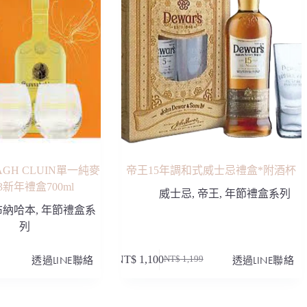
GH CLUIN單一純麥
帝王15年調和式威士忌禮盒*附酒杯
3新年禮盒700ml
威士忌
,
帝王
,
年節禮盒系列
布納哈本
,
年節禮盒系
列
透過LINE聯絡
NT$
1,100
透過LINE聯絡
NT$
1,199
原
目
始
前
價
價