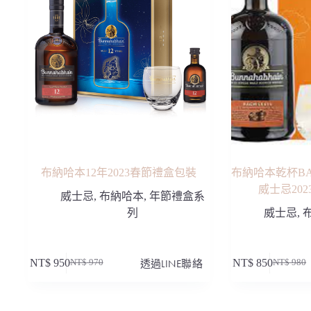
布納哈本12年2023春節禮盒包裝
布納哈本乾杯BA
威士忌202
威士忌
,
布納哈本
,
年節禮盒系
列
威士忌
,
NT$
950
透過LINE聯絡
NT$
850
NT$
970
NT$
980
原
目
原
目
始
前
始
前
價
價
價
價