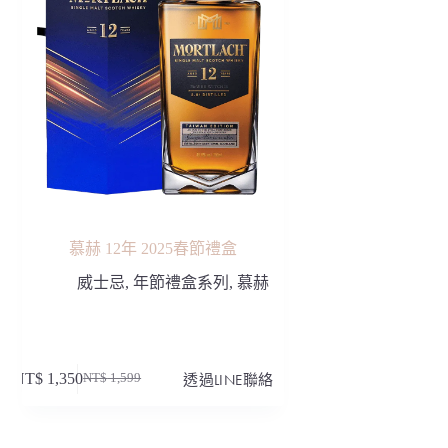
慕赫 12年 2025春節禮盒
威士忌
,
年節禮盒系列
,
慕赫
NT$
1,350
透過LINE聯絡
NT$
1,599
原
目
始
前
價
價