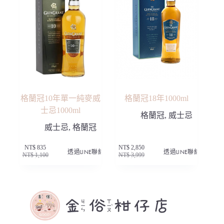
格蘭冠10年單一純麥威
格蘭冠18年1000ml
士忌1000ml
格蘭冠
,
威士忌
威士忌
,
格蘭冠
NT$
835
NT$
2,850
透過LINE聯絡
透過LINE聯絡
NT$
1,100
NT$
3,999
原
目
原
目
始
前
始
前
價
價
價
價
格：
格：
格：
格：
NT$ 1,100。
NT$ 835。
NT$ 3,999。
NT$ 2,850。