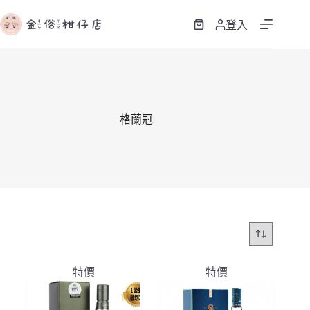
跳
至
登入
購
主
物
要
車
內
容
格蘭冠
特價
特價