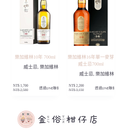
樂加維林10年 700ml
樂加維林16年單一麥芽
威士忌700ml
威士忌
,
樂加維林
威士忌
,
樂加維林
NT$
1,700
NT$
2,200
透過LINE聯絡
透過LINE聯絡
NT$
2,580
NT$
3,150
原
目
原
目
始
前
始
前
價
價
價
價
格：
格：
格：
格：
NT$ 2,580。
NT$ 1,700。
NT$ 3,150。
NT$ 2,200。