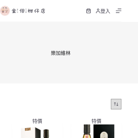
跳
至
登入
購
主
物
要
車
內
容
樂加維林
特價
特價