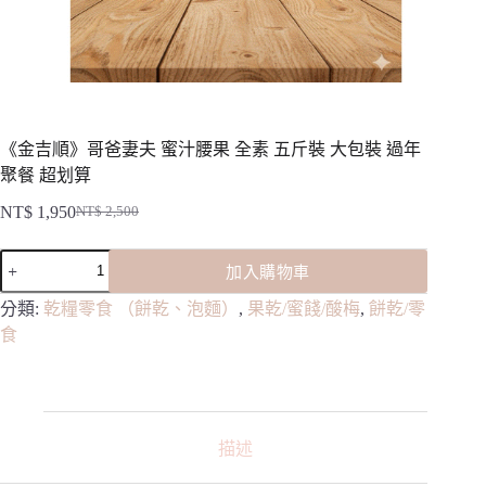
《金吉順》哥爸妻夫 蜜汁腰果 全素 五斤裝 大包裝 過年
聚餐 超划算
NT$
1,950
NT$
2,500
原
目
始
前
《金
加入購物車
價
價
吉
格：
格：
順》
分類:
乾糧零食 （餅乾、泡麵）
,
果乾/蜜餞/酸梅
,
餅乾/零
NT$ 2,500。
NT$ 1,950。
哥
食
爸
妻
夫
蜜
汁
描述
腰