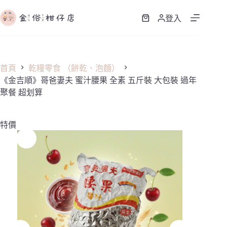
跳
至
登入
購
主
物
要
車
內
容
首頁
乾糧零食 （餅乾、泡麵）
《金吉順》哥爸妻夫 蜜汁腰果 全素 五斤裝 大包裝 過年
聚餐 超划算
特價