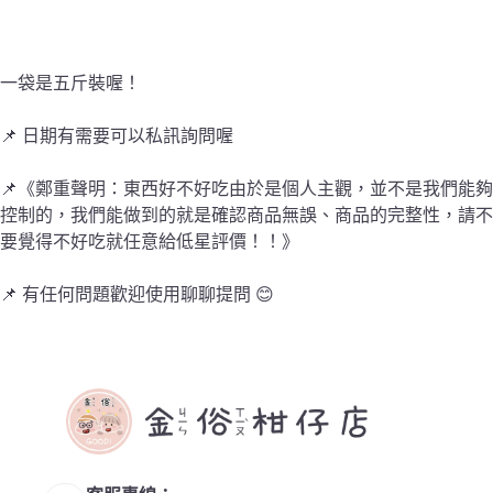
果
全
素
五
一袋是五斤裝喔！
斤
裝
📌 日期有需要可以私訊詢問喔
大
包
裝
📌《鄭重聲明：東西好不好吃由於是個人主觀，並不是我們能夠
過
控制的，我們能做到的就是確認商品無誤、商品的完整性，請不
年
要覺得不好吃就任意給低星評價！！》
聚
餐
📌 有任何問題歡迎使用聊聊提問 😊
超
划
算
數
量