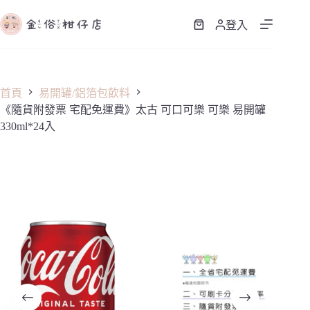
跳
至
登入
購
主
物
要
車
內
容
首頁
易開罐/鋁箔包飲料
《隨貨附發票 宅配免運費》太古 可口可樂 可樂 易開罐
330ml*24入