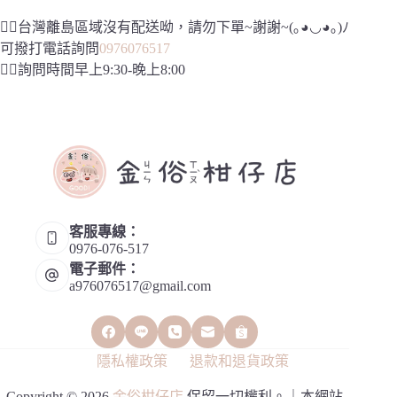
👉🏻台灣離島區域沒有配送呦，請勿下單~謝謝~(｡◕◡◕｡)ﾉ
可撥打電話詢問
0976076517
👉🏻詢問時間早上9:30-晚上8:00
客服專線：
0976-076-517
電子郵件：
a976076517@gmail.com
隱私權政策
退款和退貨政策
Copyright © 2026
金俗柑仔店
保留一切權利。｜本網站