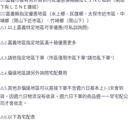
👉🏻嘉義市區有另外貨到付款優惠價格請加ＬＩＮＥ私訊（網站
入
數
下有ＬＩＮＥ連結）
量
👉🏻嘉義縣指定優惠地區（水上鄉、民雄鄉、太保市近市區、中
埔鄉（限山下近市區）、竹崎鄉（限山下））
⚠️1.以上嘉義特定地區可享優惠(可私訓詢問)
⚠️2.嘉義地區指定地區滿十箱優惠更多
⚠️3.請依指定地區下單（市區僅限市區下單”請勿亂下單“）
⚠️4.偏遠地區請另外詢問宅配費用
⚠️5.其他非偏遠地區可以直接下單不含週六日基本上1-3天會到
貨，因週六日物流沒有收貨，週六日下單的商品週一一早宅配公
司才會收走。
⚠️6.以下為宅配表