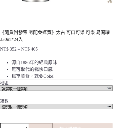
《隨貨附發票 宅配免運費》太古 可口可樂 可樂 易開罐
330ml*24入
NT$
352
–
NT$
405
價
格
源自1886年的經典原味
範
無可取代的暢快口感
圍：
暢享美食，就要Coke!
NT$ 352
到
地區
NT$ 405
箱數
《隨