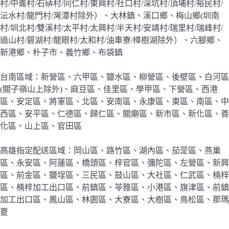
村/中崙村/石硦村/同仁村/東興村/社口村/深坑村/頂埔村/裕民村/
沄水村/龍門村/灣潭村除外）、大林鎮、溪口鄉、梅山鄉(圳南
村/圳北村/雙溪村/太平村/太興村/半天村/安靖村/瑞里村/瑞峰村/
過山村/碧湖村/龍眼村/太和村/油車寮/樟樹湖除外）、六腳鄉、
新港鄉、朴子市、義竹鄉、布袋鎮
台南區域：新營區、六甲區、鹽水區、柳營區、後壁區、白河區
(關子嶺山上除外)、麻豆區、佳里區、學甲區、下營區、西港
區、安定區、將軍區、北區、安南區、永康區、東區、南區、中
西區、安平區、仁德區、歸仁區、關廟區、新市區、新化區、善
化區、山上區、官田區
高雄指定配送區域：岡山區、路竹區、湖內區、茄萣區、燕巢
區、永安區、阿蓮區、橋頭區、梓官區、彌陀區、左營區、新興
區、前金區、鹽埕區、三民區、鼓山區、大社區、仁武區、楠梓
區、楠梓加工出口區、前鎮區、苓雅區、小港區、旗津區、前鎮
加工出口區、鳳山區、林園區、大寮區、大樹區、鳥松區、那瑪
夏