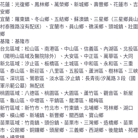
花蓮：光復鄉、鳳林鄉、萬榮鄉、新城鄉、壽豐鄉、花蓮市、吉
安鄉
宜蘭：羅東鎮、冬山鄉、五結鄉、蘇澳鎮、三星鄉（三星鄉員山
村泰雅路沒有配送）、宜蘭市、員山鄉、礁溪鄉、頭城鎮、壯圍
鄉
基隆：基隆市
台北區域：松山區、南港區、中山區、信義區、內湖區、北投區
（陽明山區域及醫院除外）、大安區、中正區、萬華區、大同
新北區域：汐止區、板橋區、土城區、中和區、永和區、三重
區、泰山區、新莊區、八里區、五股區、蘆洲區、樹林區、三峽
區、深坑區、鶯歌區、淡水區.汐止鎮：長青街/汐萬路３段（國
軍示範公墓）無配送
桃園區域：八德區、桃園區、大園區、蘆竹區、觀音區、新屋
區、龜山區、中壢區、平鎮區、龍潭區、楊梅區
新竹區域：新竹市、竹北市、竹東鎮、北埔鄉、芎林鄉、湖口
鄉、橫山鄉、新埔鎮、新豐鄉、關西鎮、寶山鄉
苗栗區域：竹南鎮、頭份鎮、苗栗市、三灣鄉、造橋鄉、苗栗
市、公館鄉、銅鑼鄉、頭屋鄉、三義鄉、西湖鄉、後龍鎮、苑裡
鎮、通霄鎮