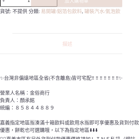
加入購物車
貨
附
貨號:
不提供
分類:
易開罐/鋁箔包飲料
,
罐裝汽水/氣泡飲
發
票
宅
配
免
描述
運
費》
太
古
可
✨台灣非偏遠地區全省(不含離島)皆可宅配‼️ ‼️ ‼️ ‼️ ‼️ ‼️ ‼️✨
口
可
營業人名稱：金俗商行
樂
負責人：顏承銘
可
統編：８５８４４８８９
樂
易
開
嘉義指定地區🈯️湊滿十箱飲料或飲用水🈯️即可享優惠及貨到付款
罐
優惠，餅乾也可選購哦，以下為指定地區⬇️⬇️⬇️
330ml*24