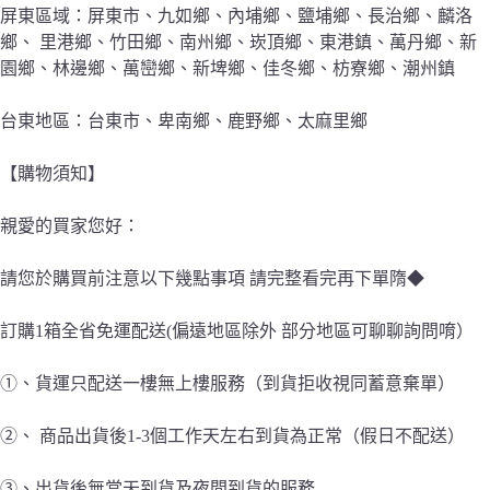
屏東區域：屏東市、九如鄉、內埔鄉、鹽埔鄉、長治鄉、麟洛
鄉、 里港鄉、竹田鄉、南州鄉、崁頂鄉、東港鎮、萬丹鄉、新
園鄉、林邊鄉、萬巒鄉、新埤鄉、佳冬鄉、枋寮鄉、潮州鎮
台東地區：台東市、卑南鄉、鹿野鄉、太麻里鄉
【購物須知】
親愛的買家您好：
請您於購買前注意以下幾點事項 請完整看完再下單隋◆
訂購1箱全省免運配送(偏遠地區除外 部分地區可聊聊詢問唷）
①、貨運只配送一樓無上樓服務（到貨拒收視同蓄意棄單）
②、 商品出貨後1-3個工作天左右到貨為正常（假日不配送）
③、出貨後無當天到貨及夜間到貨的服務