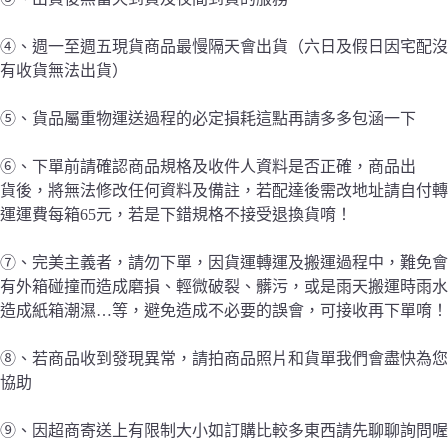
④、週一至週五現貨商品最慢隔天會出貨（六日及假日因宅配沒
有收貨無法出貨）
⑤、貨品屬重物運送過程的必定損耗這點再請多多包涵一下
⑥、下單前請確認商品規格及收件人資料是否正確，商品出
貨後，將無法修改任何資料及備註，若配達後需改地址請自付轉
運運費每箱65元，若是下錯規格不接受退換貨唷！
⑦、完美主義者，請勿下單，因貨運轉運及搬運過程中，難免會
有外箱碰撞而造成磨損、輕微破裂、髒污，或是雨天搬運時雨水
造成紙箱潮濕…等，避免造成不必要的誤會，可接收再下單唷！
⑧、若商品收到發現異常，請拍商品照片和貨單我們會盡快為您
協助
⑨、因超商寄送上有限制大小如訂購比較多東西請先聊聊詢問喔