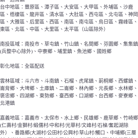
台中地區：豐原區、潭子區、大安區、大甲區、外埔區、沙鹿
區、梧棲區、龍井區、清水區、大肚區、西屯區、北屯區、神岡
區、大雅區、后里區、西區、南區、南屯區、烏日區、霧峰區、
東區、北區、中區、大里區、太平區（山區除外）
南投區域：南投市、草屯鎮、竹山鎮、名間鄉、芬園鄉、集集鎮
(兵整中心除外)、中寮鄉、埔里鎮、魚池鄉、國姓鄉
彰化地區：全區配送
雲林區域：斗六市、斗南鎮、石榴、虎尾鎮、莿桐鄉、西螺鎮、
崙背鄉、大埤鄉、土庫鎮、二崙鄉、林內鄉、元長鄉、水林鄉、
褒忠鄉、四湖鄉、東勢鄉、臺西鄉、口湖鄉、台西鄉、麥寮鄉、
北港鎮
嘉義地區：嘉義市、太保市、水上鄉、民雄鄉、鹿草鄉、竹崎鄉
(仁壽村/金獅村/緞儒村/中和村/光華村/文峰村/石槕/奮起湖除
外）、番路鄉(大湖村/公田村/公興村/草山村/觸口、中埔鄉(三層