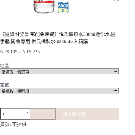
《隨貨附發票 宅配免運費》悅氏礦泉水330ml迷你水,隨
手瓶,開會專用 悅氏桶裝水6000ml/2入箱購
NT$
105
–
NT$
235
價
格
地區
範
圍：
NT$ 105
箱數
到
NT$ 235
《隨
加入購物車
貨
附
貨號:
不提供
發