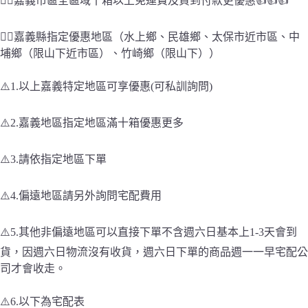
👉🏻嘉義市區全區域十箱以上免運費及貨到付款更優惠👍👍👍
悅
氏
👉🏻嘉義縣指定優惠地區（水上鄉、民雄鄉、太保市近市區、中
桶
埔鄉（限山下近市區）、竹崎鄉（限山下））
裝
水
6000ml/2
⚠️1.以上嘉義特定地區可享優惠(可私訓詢問)
入
箱
⚠️2.嘉義地區指定地區滿十箱優惠更多
購
數
量
⚠️3.請依指定地區下單
⚠️4.偏遠地區請另外詢問宅配費用
⚠️5.其他非偏遠地區可以直接下單不含週六日基本上1-3天會到
貨，因週六日物流沒有收貨，週六日下單的商品週一一早宅配公
司才會收走。
⚠️6.以下為宅配表