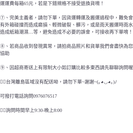
運運費每箱65元，若是下錯規格不接受退換貨唷！
⑦、完美主義者，請勿下單，因貨運轉運及搬運過程中，難免會
有外箱碰撞而造成磨損、輕微破裂、髒污，或是雨天搬運時雨水
造成紙箱潮濕…等，避免造成不必要的誤會，可接收再下單唷！
⑧、若商品收到發現異常，請拍商品照片和貨單我們會盡快為您
協助
⑨、因超商寄送上有限制大小如訂購比較多東西請先聊聊詢問喔
👉🏻台灣離島區域沒有配送呦，請勿下單~謝謝~(｡◕◡◕｡)ﾉ
可撥打電話詢問0976076517
👉🏻詢問時間早上9:30-晚上8:00