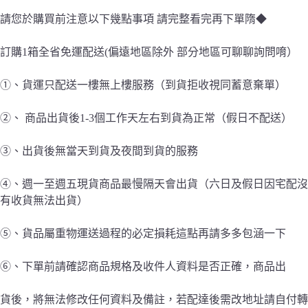
請您於購買前注意以下幾點事項 請完整看完再下單隋◆
訂購1箱全省免運配送(偏遠地區除外 部分地區可聊聊詢問唷）
①、貨運只配送一樓無上樓服務（到貨拒收視同蓄意棄單）
②、 商品出貨後1-3個工作天左右到貨為正常（假日不配送）
③、出貨後無當天到貨及夜間到貨的服務
④、週一至週五現貨商品最慢隔天會出貨（六日及假日因宅配沒
有收貨無法出貨）
⑤、貨品屬重物運送過程的必定損耗這點再請多多包涵一下
⑥、下單前請確認商品規格及收件人資料是否正確，商品出
貨後，將無法修改任何資料及備註，若配達後需改地址請自付轉