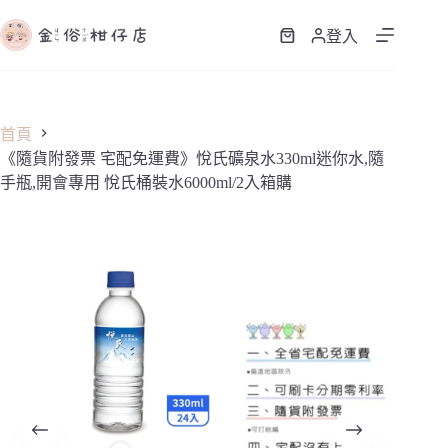
跳
至
登入
購
主
物
要
車
內
容
首頁
《隨貨附發票 宅配免運費》悅氏礦泉水330ml迷你水,隨
手瓶,開會專用 悅氏桶裝水6000ml/2入箱購