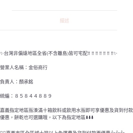
票
宅
配
免
描述
運
費》
悅
氏
礦
✨台灣非偏遠地區全省(不含離島)皆可宅配‼️ ‼️ ‼️ ‼️ ‼️ ‼️ ‼️✨
泉
水
營業人名稱：金俗商行
330ml
迷
你
負責人：顏承銘
水,
隨
統編：８５８４４８８９
手
瓶,
嘉義指定地區🈯️湊滿十箱飲料或飲用水🈯️即可享優惠及貨到付款
開
優惠，餅乾也可選購哦，以下為指定地區⬇️⬇️⬇️
會
專
用