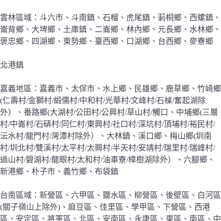
雲林區域：斗六市、斗南鎮、石榴、虎尾鎮、莿桐鄉、西螺鎮、
崙背鄉、大埤鄉、土庫鎮、二崙鄉、林內鄉、元長鄉、水林鄉、
褒忠鄉、四湖鄉、東勢鄉、臺西鄉、口湖鄉、台西鄉、麥寮鄉
北港鎮
嘉義地區：嘉義市、太保市、水上鄉、民雄鄉、鹿草鄉、竹崎鄉
(仁壽村/金獅村/緞儒村/中和村/光華村/文峰村/石槕/奮起湖除
外）、番路鄉(大湖村/公田村/公興村/草山村/觸口、中埔鄉(三層
村/中崙村/石硦村/同仁村/東興村/社口村/深坑村/頂埔村/裕民村/
沄水村/龍門村/灣潭村除外）、大林鎮、溪口鄉、梅山鄉(圳南
村/圳北村/雙溪村/太平村/太興村/半天村/安靖村/瑞里村/瑞峰村/
過山村/碧湖村/龍眼村/太和村/油車寮/樟樹湖除外）、六腳鄉、
新港鄉、朴子市、義竹鄉、布袋鎮
台南區域：新營區、六甲區、鹽水區、柳營區、後壁區、白河區
(關子嶺山上除外)、麻豆區、佳里區、學甲區、下營區、西港
區、安定區、將軍區、北區、安南區、永康區、東區、南區、中