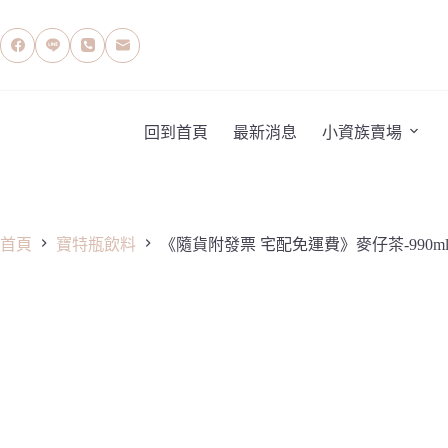
跳
至
主
要
內
容
回到首頁
最新消息
小資族賣場
首頁
寶特瓶飲料
《隨貨附發票 宅配免運費》麥仔茶-990ml(