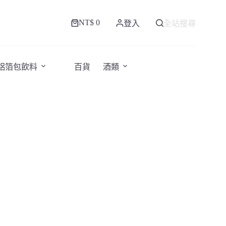
NT$
0
登入
全站搜尋
購
物
車
/鋁箔包飲料
百貨
酒類