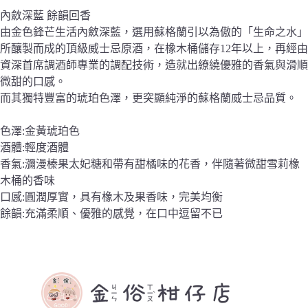
內斂深藍 餘韻回香
由金色鋒芒生活內斂深藍，選用蘇格蘭引以為傲的「生命之水」
所釀製而成的頂級威士忌原酒，在橡木桶儲存12年以上，再經由
資深首席調酒師專業的調配技術，造就出繚繞優雅的香氣與滑順
微甜的口感。
而其獨特豐富的琥珀色澤，更突顯純淨的蘇格蘭威士忌品質。
色澤:金黃琥珀色
酒體:輕度酒體
香氣:瀰漫榛果太妃糖和帶有甜橘味的花香，伴隨著微甜雪莉橡
木桶的香味
口感:圓潤厚實，具有橡木及果香味，完美均衡
餘韻:充滿柔順、優雅的感覺，在口中逗留不已