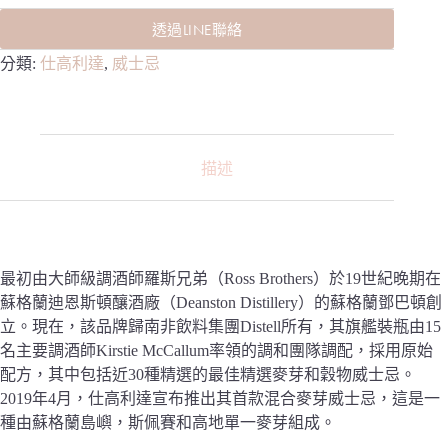
透過LINE聯絡
分類:
仕高利達
,
威士忌
描述
最初由大師級調酒師羅斯兄弟（Ross Brothers）於19世紀晚期在
蘇格蘭迪恩斯頓釀酒廠（Deanston Distillery）的蘇格蘭鄧巴頓創
立。現在，該品牌歸南非飲料集團Distell所有，其旗艦裝瓶由15
名主要調酒師Kirstie McCallum率領的調和團隊調配，採用原始
配方，其中包括近30種精選的最佳精選麥芽和穀物威士忌。
2019年4月，仕高利達宣布推出其首款混合麥芽威士忌，這是一
種由蘇格蘭島嶼，斯佩賽和高地單一麥芽組成。