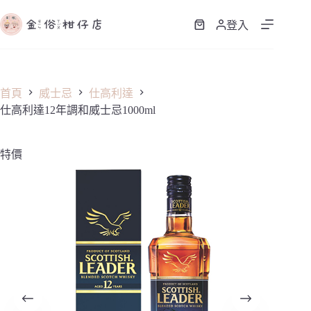
跳
至
登入
購
主
物
要
車
內
容
首頁
威士忌
仕高利達
仕高利達12年調和威士忌1000ml
特價