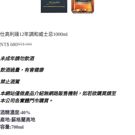
仕高利達12年調和威士忌1000ml
NT$
680
NT$
900
原
目
始
前
未成年請勿飲酒
價
價
格：
格：
飲酒過量，有害健康
NT$ 900。
NT$ 680。
禁止酒駕
本網站僅做產品介紹無網路販售機制，
如若欲購買請至
本公司各實體門市購買。
酒精濃度:40%
產地:蘇格蘭高地
容量:700ml