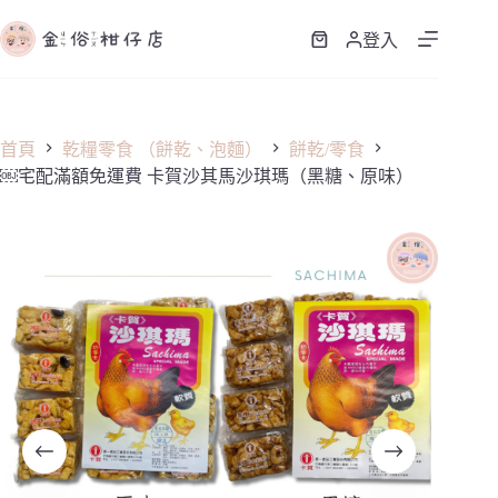
跳
至
登入
購
主
物
要
車
內
容
首頁
乾糧零食 （餅乾、泡麵）
餅乾/零食
￼宅配滿額免運費 卡賀沙其馬沙琪瑪（黑糖、原味）