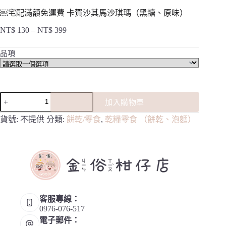
￼宅配滿額免運費 卡賀沙其馬沙琪瑪（黑糖、原味）
NT$
130
–
NT$
399
價
格
品項
範
圍：
NT$ 130
到
￼
NT$ 399
加入購物車
宅
配
貨號:
不提供
分類:
餅乾/零食
,
乾糧零食 （餅乾、泡麵）
滿
額
免
運
費
卡
賀
客服專線：
沙
0976-076-517
其
電子郵件：
馬