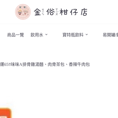
商品一覽
飲用水
寶特瓶飲料
易開罐
運65‼️味味A排骨雞湯麵、肉骨茶包、香辣牛肉包