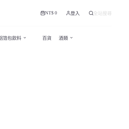
NT$
0
登入
全站搜尋
購
物
車
/鋁箔包飲料
百貨
酒類