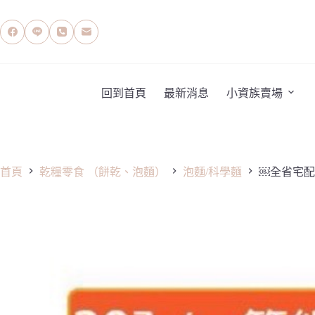
跳
至
主
要
內
容
回到首頁
最新消息
小資族賣場
首頁
乾糧零食 （餅乾、泡麵）
泡麵/科學麵
￼全省宅配