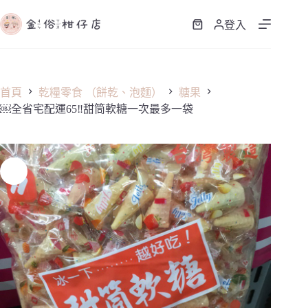
跳
至
登入
購
主
物
要
車
內
容
首頁
乾糧零食 （餅乾、泡麵）
糖果
￼全省宅配運65‼️甜筒軟糖一次最多一袋