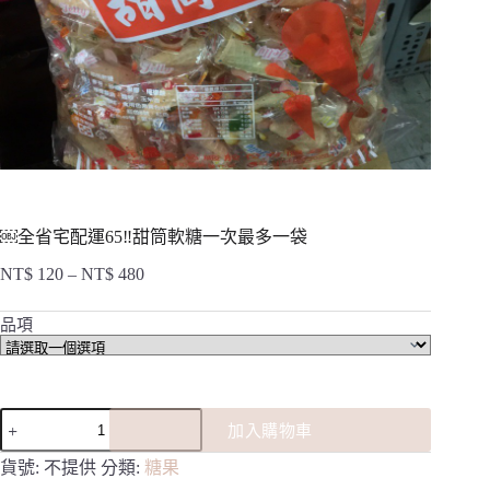
￼全省宅配運65‼️甜筒軟糖一次最多一袋
NT$
120
–
NT$
480
價
格
品項
範
圍：
NT$ 120
到
￼
NT$ 480
加入購物車
全
省
貨號:
不提供
分類:
糖果
宅