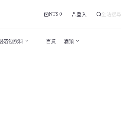
NT$
0
登入
全站搜尋
購
物
車
/鋁箔包飲料
百貨
酒類