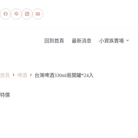
跳
至
主
要
內
容
回到首頁
最新消息
小資族賣場
首頁
啤酒
台灣啤酒330ml易開罐*24入
特價