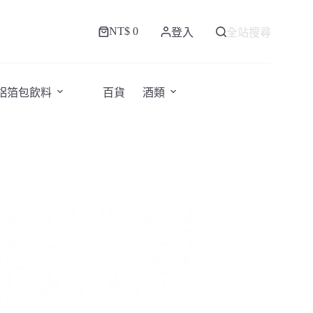
NT$
0
登入
全站搜尋
購
物
車
/鋁箔包飲料
百貨
酒類