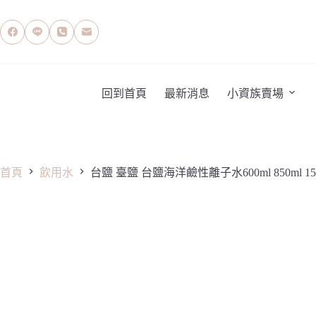
跳
至
主
要
內
容
回到首頁
最新消息
小資族賣場
首頁
飲用水
台鹽 臺鹽 台鹽海洋鹼性離子水600ml 850ml 1