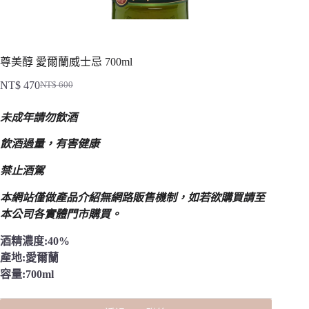
尊美醇 愛爾蘭威士忌 700ml
NT$
470
NT$
600
原
目
始
前
未成年請勿飲酒
價
價
格：
格：
飲酒過量，有害健康
NT$ 600。
NT$ 470。
禁止酒駕
本網站僅做產品介紹無網路販售機制，
如若欲購買請至
本公司各實體門市購買。
酒精濃度:40%
產地:愛爾蘭
容量:700ml