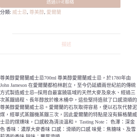
透過LINE聯絡
分類:
威士忌
,
尊美醇
,
愛爾蘭
描述
尊美醇愛爾蘭威士忌700ml 尊美醇愛爾蘭威士忌，於1780年由
John Jameson 在愛爾蘭都柏林創立，至今仍延續兩世紀前的傳統
方式製造威士忌─採用自最富饒區域的天然大麥及泉水、經過三
次蒸餾過程、長年醇放於橡木桶中，這些堅持造就了口感滑順的
尊美醇愛爾蘭威士忌。愛爾蘭的石灰取得容易，便以石灰代替泥
煤，經單式蒸餾機蒸餾三次，因此愛爾蘭的特點是沒有蘇格蘭威
士忌的煤燻味，口感較為清淡溫和。 Tasting Note： 色澤：深金
色 香味：濃厚大麥香味 口感：滑順的口感 味覺：焦糖味、及雪
莉酒的香味 餘味：豐厚滑順