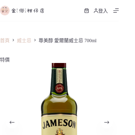
跳
至
登入
購
主
物
要
車
內
容
首頁
威士忌
尊美醇 愛爾蘭威士忌 700ml
特價