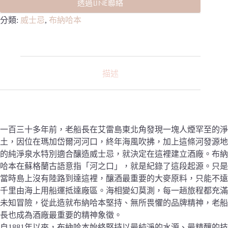
透過LINE聯絡
分類:
威士忌
,
布納哈本
描述
一百三十多年前，老船長在艾雷島東北角發現一塊人煙罕至的淨
土，因位在瑪加岱爾河河口，終年海風吹拂，加上這條河發源地
的純淨泉水特別適合釀造威士忌，就決定在這裡建立酒廠。布納
哈本在蘇格蘭古語意指「河之口」，就是紀錄了這段起源。只是
當時島上沒有陸路到達這裡，釀酒最重要的大麥原料，只能不遠
千里由海上用船運抵達廠區。海相變幻莫測，每一趟旅程都充滿
未知冒險，從此造就布納哈本堅持、無所畏懼的品牌精神，老船
長也成為酒廠最重要的精神象徵。
自1881年以來，布納哈本始終堅持以最純淨的水源、最精釀的技