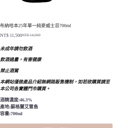
布納哈本25年單一純麥威士忌700ml
NT$
11,500
NT$
14,900
原
目
始
前
未成年請勿飲酒
價
價
格：
格：
飲酒過量，有害健康
NT$ 14,900。
NT$ 11,500。
禁止酒駕
本網站僅做產品介紹無網路販售機制，
如若欲購買請至
本公司各實體門市購買。
酒精濃度:46.3%
產地:蘇格蘭艾雷島
容量:700ml