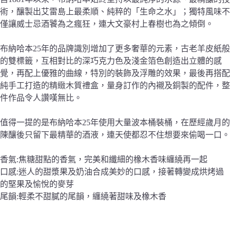
術，釀製出艾雷島上最柔順、純粹的「生命之水」；獨特風味不
僅讓威士忌酒饕為之瘋狂，連大文豪村上春樹也為之傾倒。
布納哈本25年的品牌識別增加了更多奢華的元素，古老羊皮紙般
的雙標籤，互相對比的深巧克力色及淺金箔色創造出立體的感
覺，再配上優雅的曲線，特別的裝飾及浮雕的效果，最後再搭配
純手工打造的精緻木質禮盒，量身訂作的內襯及銅製的配件，整
件作品令人讚嘆無比。
值得一提的是布納哈本25年使用大量波本桶裝桶，在歷經歲月的
陳釀後只留下最精華的酒液，連天使都忍不住想要來偷喝一口。
香氣:焦糖甜點的香氣，完美和纖細的橡木香味纏繞再一起
口感:迷人的甜漿果及奶油合成美妙的口感，接著轉變成烘烤過
的堅果及愉悅的麥芽
尾韻:輕柔不甜膩的尾韻，纏繞著甜味及橡木香