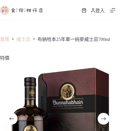
跳
至
登入
購
主
物
要
車
內
容
首頁
威士忌
布納哈本25年單一純麥威士忌700ml
特價