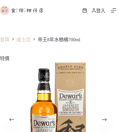
跳
至
登入
購
主
物
要
車
內
容
首頁
威士忌
帝王8年水楢桶700ml
特價