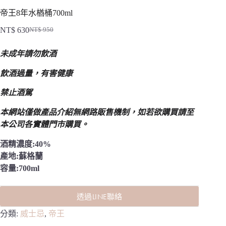
帝王8年水楢桶700ml
NT$
630
NT$
950
原
目
始
前
未成年請勿飲酒
價
價
格：
格：
飲酒過量，有害健康
NT$ 950。
NT$ 630。
禁止酒駕
本網站僅做產品介紹無網路販售機制，
如若欲購買請至
本公司各實體門市購買。
酒精濃度:40%
產地:蘇格蘭
容量:700ml
透過LINE聯絡
分類:
威士忌
,
帝王