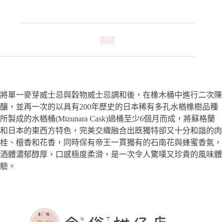
描述
將單一麥芽威士忌與穀物威士忌調和後，在橡木桶中進行二次陳
釀，並再一次的以具有200年歷史的日本稀有多孔水楢橡樹品種
所製成的水楢桶(Mizunara Cask)過桶至少6個月而成，將蘇格蘭
和日本的東西方特色，完美交織融合出既獨特卻又十分和諧的肉
桂、檀香和花香，同時保有帝王一貫獨有的石南花與蜂蜜香氣，
酒體濃郁醇厚，口感極度柔滑，是一次令人驚嘆又珍貴的風味體
驗。