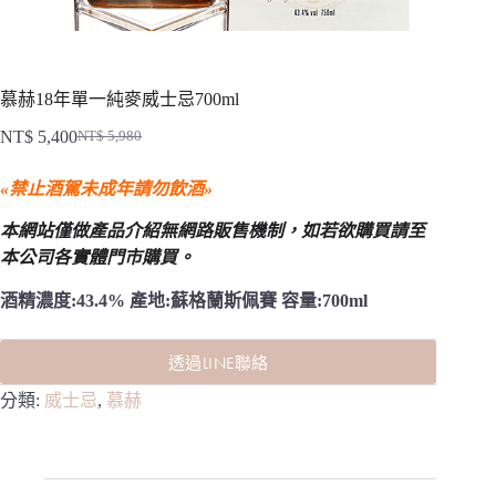
慕赫18年單一純麥威士忌700ml
NT$
5,400
NT$
5,980
原
目
始
前
«禁止酒駕未成年請勿飲酒»
價
價
格：
格：
本網站僅做產品介紹無網路販售機制，
如若欲購買請至
NT$ 5,980。
NT$ 5,400。
本公司各實體門市購買。
酒精濃度:43.4% 產地:蘇格蘭斯佩賽 容量:700ml
透過LINE聯絡
分類:
威士忌
,
慕赫