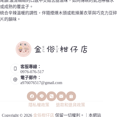
尾韻:濃滑細緻的口感中交錯苦甜滋味，如同傳統的氣泡檸檬水
或成熟的覆盆子。
統合辛辣溫暖的調性，伴隨煙燻木頭或乾燥薰衣草與巧克力豆碎
片的韻味。
客服專線：
0976-076-517
電子郵件：
a976076517@gmail.com
隱私權政策
退款和退貨政策
Copyright © 2026
金俗柑仔店
保留一切權利。｜本網站