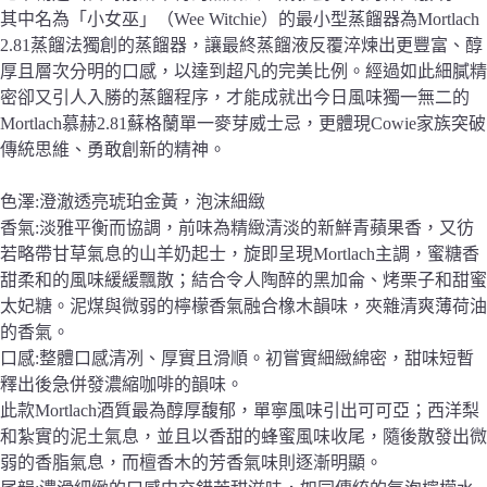
其中名為「小女巫」（Wee Witchie）的最小型蒸餾器為Mortlach
2.81蒸餾法獨創的蒸餾器，讓最終蒸餾液反覆淬煉出更豐富、醇
厚且層次分明的口感，以達到超凡的完美比例。經過如此細膩精
密卻又引人入勝的蒸餾程序，才能成就出今日風味獨一無二的
Mortlach慕赫2.81蘇格蘭單一麥芽威士忌，更體現Cowie家族突破
傳統思維、勇敢創新的精神。
色澤:澄澈透亮琥珀金黃，泡沫細緻
香氣:淡雅平衡而協調，前味為精緻清淡的新鮮青蘋果香，又彷
若略帶甘草氣息的山羊奶起士，旋即呈現Mortlach主調，蜜糖香
甜柔和的風味緩緩飄散；結合令人陶醉的黑加侖、烤栗子和甜蜜
太妃糖。泥煤與微弱的檸檬香氣融合橡木韻味，夾雜清爽薄荷油
的香氣。
口感:整體口感清冽、厚實且滑順。初嘗實細緻綿密，甜味短暫
釋出後急併發濃縮咖啡的韻味。
此款Mortlach酒質最為醇厚馥郁，單寧風味引出可可亞；西洋梨
和紮實的泥土氣息，並且以香甜的蜂蜜風味收尾，隨後散發出微
弱的香脂氣息，而檀香木的芳香氣味則逐漸明顯。