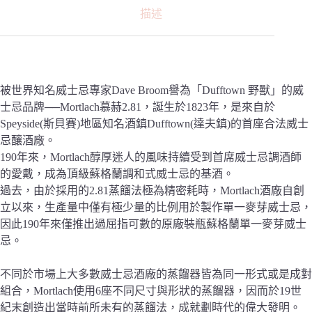
描述
被世界知名威士忌專家Dave Broom譽為「Dufftown 野獸」的威
士忌品牌──Mortlach慕赫2.81，誕生於1823年，是來自於
Speyside(斯貝賽)地區知名酒鎮Dufftown(達夫鎮)的首座合法威士
忌釀酒廠。
190年來，Mortlach醇厚迷人的風味持續受到首席威士忌調酒師
的愛戴，成為頂級蘇格蘭調和式威士忌的基酒。
過去，由於採用的2.81蒸餾法極為精密耗時，Mortlach酒廠自創
立以來，生產量中僅有極少量的比例用於製作單一麥芽威士忌，
因此190年來僅推出過屈指可數的原廠裝瓶蘇格蘭單一麥芽威士
忌。
不同於市場上大多數威士忌酒廠的蒸餾器皆為同一形式或是成對
組合，Mortlach使用6座不同尺寸與形狀的蒸餾器，因而於19世
紀末創造出當時前所未有的蒸餾法，成就劃時代的偉大發明。