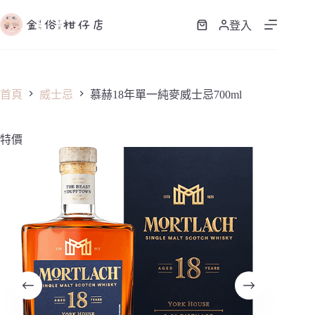
跳
至
登入
購
主
物
要
車
內
容
首頁
威士忌
慕赫18年單一純麥威士忌700ml
特價