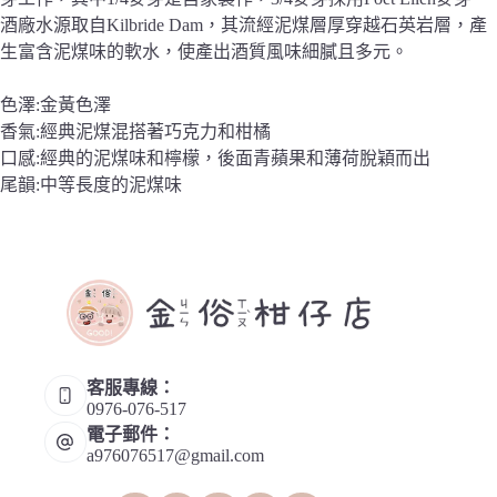
酒廠水源取自Kilbride Dam，其流經泥煤層厚穿越石英岩層，產
生富含泥煤味的軟水，使產出酒質風味細膩且多元。
色澤:金黃色澤
香氣:經典泥煤混搭著巧克力和柑橘
口感:經典的泥煤味和檸檬，後面青蘋果和薄荷脫穎而出
尾韻:中等長度的泥煤味
客服專線：
0976-076-517
電子郵件：
a976076517@gmail.com