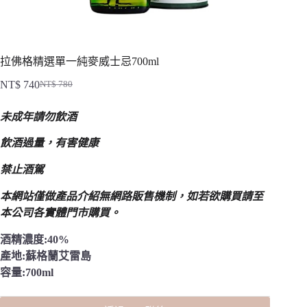
拉佛格精選單一純麥威士忌700ml
NT$
740
NT$
780
原
目
始
前
未成年請勿飲酒
價
價
格：
格：
飲酒過量，有害健康
NT$ 780。
NT$ 740。
禁止酒駕
本網站僅做產品介紹無網路販售機制，
如若欲購買請至
本公司各實體門市購買。
酒精濃度:40%
產地:蘇格蘭艾雷島
容量:700ml