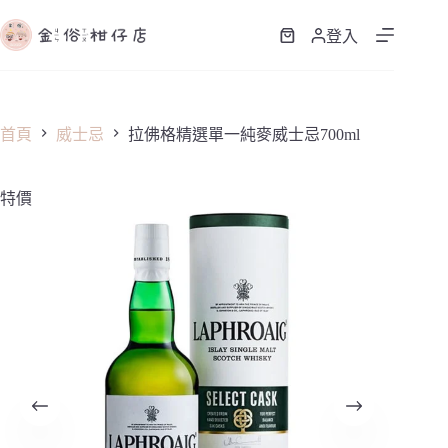
跳
至
登入
購
主
物
要
車
內
容
首頁
威士忌
拉佛格精選單一純麥威士忌700ml
特價