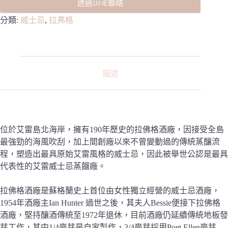
透過LINE聯絡
分類:
威士忌
,
拉弗格
描述
位於艾雷島北海岸，擁有190年歷史的拉佛格酒廠，因接受全島
最強勁的海風吹刮，加上間創廠以來不曾變動過的傳統蒸釀流
程，塑造出最具原始艾雷風格的威士忌，因此被舉世公認是最具
代表性的艾雷威士忌蒸餾廠。
拉佛格酒廠是蘇格蘭史上首位由女性獨立經營的威士忌酒廠，
1954年酒廠主Ian Hunter 過世之後，其夫人Bessie便接下拉佛格
酒廠，堅持釀酒傳統至1972年退休，目前酒廠仍延續傳統地板發
芽工作，其中1/4麥芽是自家製作，3/4麥芽採用Poet Ellen麥芽