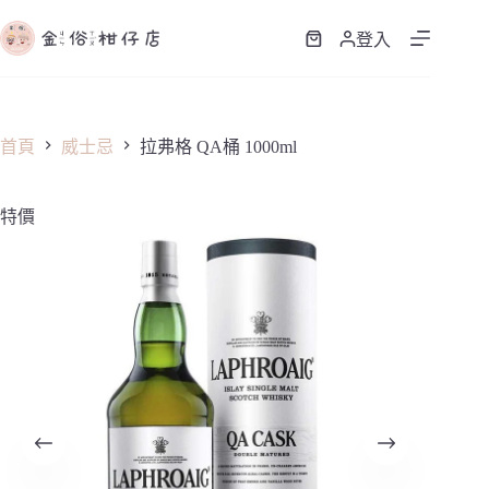
跳
至
登入
購
主
物
要
車
內
容
首頁
威士忌
拉弗格 QA桶 1000ml
特價