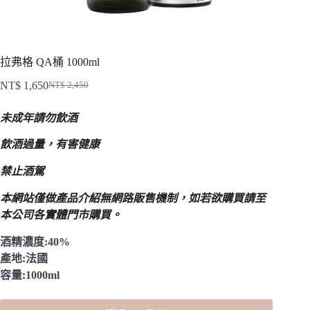
拉弗格 QA桶 1000ml
NT$
1,650
NT$
2,450
原
目
始
前
未成年請勿飲酒
價
價
格：
格：
飲酒過量，有害健康
NT$ 2,450。
NT$ 1,650。
禁止酒駕
本網站僅做產品介紹無網路販售機制，
如若欲購買請至
本公司各實體門市購買。
酒精濃度:40%
產地:法國
容量:1000ml