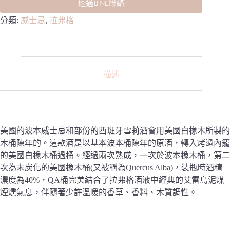
透過LINE聯絡
分類:
威士忌
,
拉弗格
描述
美國的波本威士忌和部份的西班牙雪莉酒會用美國白橡木所製的
木桶陳年的。這款酒是以基本波本桶陳年的原酒，轉入烤過內籠
的美國白橡木桶過桶。經過兩次熟成，一次於波本橡木桶，第二
次為未炭化的美國橡木桶(又被稱為Quercus Alba)，裝瓶時酒精
濃度為40%，QA桶完美結合了拉弗格酒液中經典的艾雷島泥煤
煙燻氣息，伴隨著少許溫暖的香草、香料、木質調性。