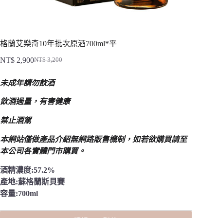
格蘭艾樂奇10年批次原酒700ml*平
NT$
2,900
NT$
3,200
原
目
始
前
未成年請勿飲酒
價
價
格：
格：
飲酒過量，有害健康
NT$ 3,200。
NT$ 2,900。
禁止酒駕
本網站僅做產品介紹無網路販售機制，
如若欲購買請至
本公司各實體門市購買。
酒精濃度:57.2%
產地:蘇格蘭斯貝賽
容量:700ml