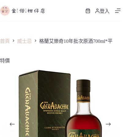
跳
至
登入
購
主
物
要
車
內
容
首頁
威士忌
格蘭艾樂奇10年批次原酒700ml*平
特價