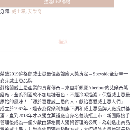
透過LINE聯絡
分類:
威士忌
,
艾樂奇
描述
榮獲2019蘇格蘭威士忌最佳蒸餾廠大獎肯定 – Speyside全新單一
麥芽威士忌品牌
蘇格蘭威士忌產業的真實傳奇 – 來自斯佩賽Aberlour的艾樂奇蒸
餾廠。全系列酒款不加焦糖著色、不經冷凝過濾，保留威士忌最
原始的風味！「源於喜愛威士忌的人，獻給喜愛威士忌人們」
成立於1967年，過去為保樂利加旗下調和威士忌品牌大廠提供基
酒，直到2018年才以獨立蒸餾廠自身名義裝瓶上市。新團隊接手
管理後成為一個少數由蘇格蘭人獨資管理的公司，為創造出高品
質的威士忌，艾樂奇使用獨家發酵方式，大幅調降產量並延長發