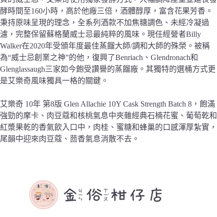
酵時間至160小時，高於他廠三倍，酒體醇厚，富含花果芳香。
秉持原味呈現的理念，全系列酒款不加焦糖調色、未經冷凝過
濾，完整保留蘇格蘭威士忌最純粹的風味。現任經營者Billy
Walker在2020年受頒年度最佳蒸餾大師/調和大師的殊榮。被稱
為“威士忌創業之神”的他，復興了Benriach、Glendronach和
Glenglassaugh三家如今飽受讚譽的蒸餾廠。其獨特的選桶方式更
是艾樂奇風味獨具一格的關鍵。
艾樂奇 10年 第8版 Glen Allachie 10Y Cask Strength Batch 8，飽滿
強勁的摩卡、肉豆蔻和核桃氣息中夾雜經典石楠花蜜、葡萄乾和
紅漿果乾的香氣飲入口中，肉桂、蜜糖和蜂巢的口感渾厚紮實，
尾韻中迎來肉豆蔻、茴香氣息消散不去。