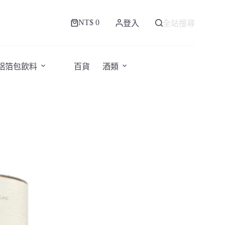
NT$
0
登入
全站搜尋
購
物
車
/鋁箔包飲料
百貨
酒類