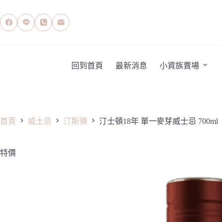
跳
至
主
要
內
容
回到首頁
最新消息
小資族賣場
首頁
威士忌
汀斯頓
汀士頓18年 單一麥芽威士忌 700ml
特價