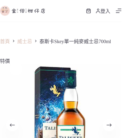
跳
至
登入
購
主
物
要
車
內
容
首頁
威士忌
泰斯卡Skey單一純麥威士忌700ml
特價