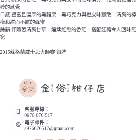
妙的感覺
口感:豐富且濃厚的黑醋栗，黑巧克力與橙皮味飄散，清爽的檸
檬和甜而不膩的蜂蜜
餘韻:伴隨著清爽甘草，煙燻鮭魚的香氣，搭配紅糖令人回味無
窮
2015蘇格蘭威士忌大師賽 銀牌
客服專線：
0976-076-517
電子郵件：
a976076517@gmail.com