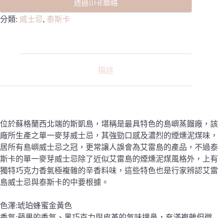
透過LINE聯絡
分類:
威士忌
,
泰斯卡
描述
位於蘇格蘭西北端的斯凱島，堪稱是最具特色的島嶼蒸餾廠，該
廠所生產之單一麥芽威士忌，其強勁口感及濃烈的煙燻泥煤味，
居所有島嶼威士忌之冠，更常讓人誤會為艾雷島的產品，不過泰
斯卡的單一麥芽威士忌除了近似艾雷島的煙燻泥煤風格外，上有
獨特巧克力香氣極複雜的辛香料味，這些特色也是行家辨認艾雷
島威士忌與泰斯卡的中要根據。
色澤:琥珀蜂蜜金黃色
香氣:蘋果的香氣、黑巧克力與皮革的氣味撲鼻，充滿複雜但微