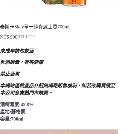
泰斯卡Skey單一純麥威士忌700ml
NT$
900
NT$
1,200
原
目
始
前
未成年請勿飲酒
價
價
格：
格：
飲酒過量，有害健康
NT$ 1,200。
NT$ 900。
禁止酒駕
本網站僅做產品介紹無網路販售機制，
如若欲購買請至
本公司各實體門市購買。
酒精濃度:45.8%
產地:蘇格蘭
容量:700ml