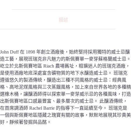
描述
John Duff 在 1898 年創立酒廠後，始終堅持採用獨特的威士忌釀
造工藝，展現班瑞克非凡魅力的斯佩賽單一麥芽蘇格蘭威士忌。
屹立於北斯佩賽地區 Riach 農場舊址，粗獷迷人的班瑞克酒廠，
是使用酒廠地底深處富含礦物質的地下水釀造威士忌。 班瑞克
遵循悠久的製酒傳統，釀造出三種不同風格的威士忌：經典風
格、高地泥煤風格與三次蒸餾風格，加上來自世界各地的多種精
選橡木桶，讓釀酒師得以探索單一麥芽威示忌的各種風味，打造
出斯佩賽地區口感最豐富、最多層次的威士忌。 此釀酒傳統，
在首席調酒師 Rachel Barrie 的指導下一直延續至今。 班瑞克是
一個與斯佩賽地區隱藏之瑰寶有關的故事，默默地展現其珍貴美
好，靜候著發掘與品酩。