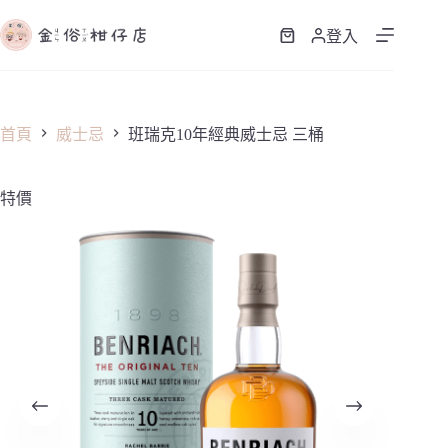
跳
至
登入
購
主
物
要
車
內
容
首頁
威士忌
班瑞克10年經典威士忌 三桶
特價