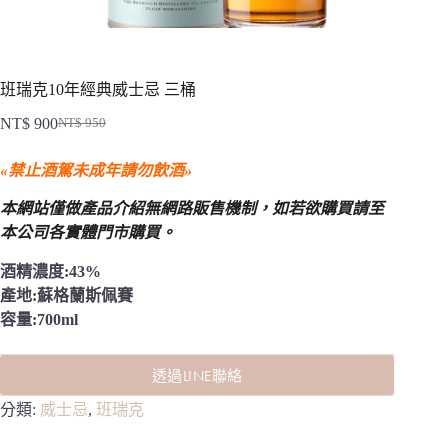
班瑞克10年經典威士忌 三桶
NT$
900
NT$
950
原
目
始
前
«禁止酒駕未成年請勿飲酒»
價
價
格：
格：
本網站僅做產品介紹無網路販售機制，
如若欲購買請至
NT$ 950。
NT$ 900。
本公司各實體門市購買。
酒精濃度:43%
產地:蘇格蘭斯佩賽
容量:700ml
透過LINE聯絡
分類:
威士忌
,
班瑞克