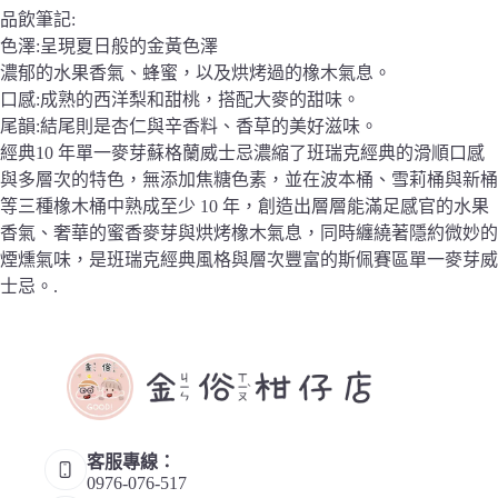
品飲筆記:
色澤:呈現夏日般的金黃色澤
濃郁的水果香氣、蜂蜜，以及烘烤過的橡木氣息。
口感:成熟的西洋梨和甜桃，搭配大麥的甜味。
尾韻:結尾則是杏仁與辛香料、香草的美好滋味。
經典10 年單一麥芽蘇格蘭威士忌濃縮了班瑞克經典的滑順口感
與多層次的特色，無添加焦糖色素，並在波本桶、雪莉桶與新桶
等三種橡木桶中熟成至少 10 年，創造出層層能滿足感官的水果
香氣、奢華的蜜香麥芽與烘烤橡木氣息，同時纏繞著隱約微妙的
煙燻氣味，是班瑞克經典風格與層次豐富的斯佩賽區單一麥芽威
士忌。.
客服專線：
0976-076-517