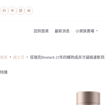
跳
至
主
要
內
容
回到首頁
最新消息
小資族賣場
首頁
威士忌
班瑞克Benriach 21年四桶熟成非冷凝過濾
特價