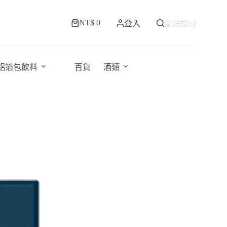
NT$
0
登入
全站搜尋
購
物
車
/鋁箔包飲料
百貨
酒類