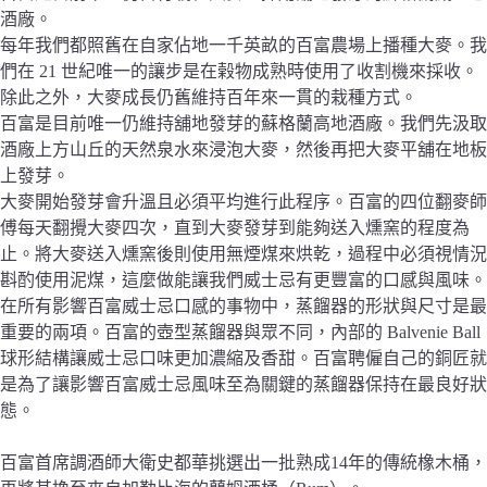
酒廠。
每年我們都照舊在自家佔地一千英畝的百富農場上播種大麥。我
們在 21 世紀唯一的讓步是在榖物成熟時使用了收割機來採收。
除此之外，大麥成長仍舊維持百年來一貫的栽種方式。
百富是目前唯一仍維持舖地發芽的蘇格蘭高地酒廠。我們先汲取
酒廠上方山丘的天然泉水來浸泡大麥，然後再把大麥平舖在地板
上發芽。
大麥開始發芽會升溫且必須平均進行此程序。百富的四位翻麥師
傅每天翻攪大麥四次，直到大麥發芽到能夠送入燻窯的程度為
止。將大麥送入燻窯後則使用無煙煤來烘乾，過程中必須視情況
斟酌使用泥煤，這麼做能讓我們威士忌有更豐富的口感與風味。
在所有影響百富威士忌口感的事物中，蒸餾器的形狀與尺寸是最
重要的兩項。百富的壺型蒸餾器與眾不同，內部的 Balvenie Ball
球形結構讓威士忌口味更加濃縮及香甜。百富聘僱自己的銅匠就
是為了讓影響百富威士忌風味至為關鍵的蒸餾器保持在最良好狀
態。
百富首席調酒師大衛史都華挑選出一批熟成14年的傳統橡木桶，