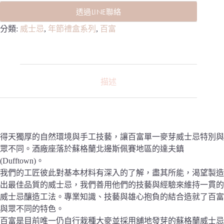
透過LINE聯絡
分類:
威士忌
,
年節禮盒系列
,
百富
描述
得天獨厚的自然環境與手工技藝，讓百富單一麥芽威士忌特別與
眾不同。酒廠座落於蘇格蘭北邊斯佩賽地區的達夫鎮
(Dufftown)。
我們的工匠彼此對基本材料有深入的了解，盡其所能，渴望製造
出最佳品質的威士忌，我們善用他們的技藝與經驗來維持一貫的
威士忌釀造工法。專業知識、技藝與雄心抱負的結合造就了百富
與眾不同的特色。
百富是目前唯一仍自行栽種大麥並採用舖地發芽的蘇格蘭威士忌