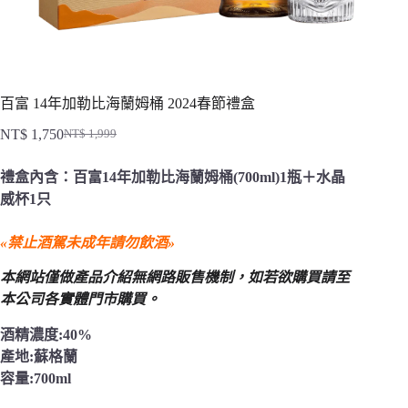
百富 14年加勒比海蘭姆桶 2024春節禮盒
NT$
1,750
NT$
1,999
原
目
始
前
禮盒內含：百富14年加勒比海蘭姆桶(700ml)
1瓶＋水晶
價
價
威杯1只
格：
格：
NT$ 1,999。
NT$ 1,750。
«禁止酒駕未成年請勿飲酒»
本網站僅做產品介紹無網路販售機制，
如若欲購買請至
本公司各實體門市購買。
酒精濃度:40%
產地:蘇格蘭
容量:700ml