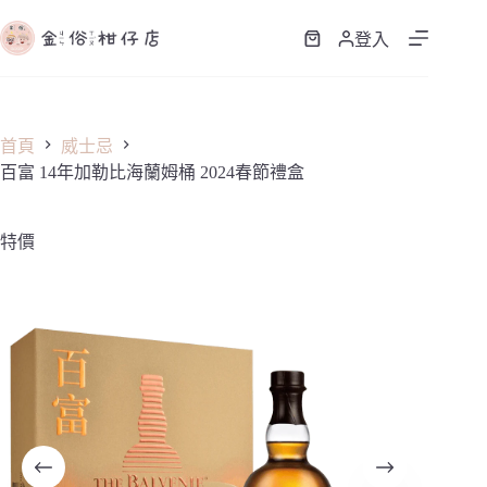
跳
至
登入
購
主
物
要
車
內
容
首頁
威士忌
百富 14年加勒比海蘭姆桶 2024春節禮盒
特價