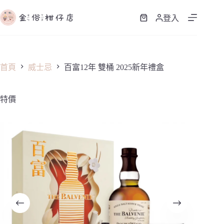
跳
至
登入
購
主
物
要
車
內
容
首頁
威士忌
百富12年 雙桶 2025新年禮盒
特價