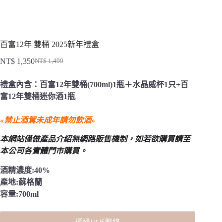
百富12年 雙桶 2025新年禮盒
NT$
1,350
NT$
1,499
原
目
始
前
禮盒內含：百富12年雙桶(700ml)1瓶＋水晶威杯1只+百
價
價
富12年雙桶迷你酒1瓶
格：
格：
NT$ 1,499。
NT$ 1,350。
«禁止酒駕未成年請勿飲酒»
本網站僅做產品介紹無網路販售機制，
如若欲購買請至
本公司各實體門市購買。
酒精濃度:40%
產地:蘇格蘭
容量:700ml