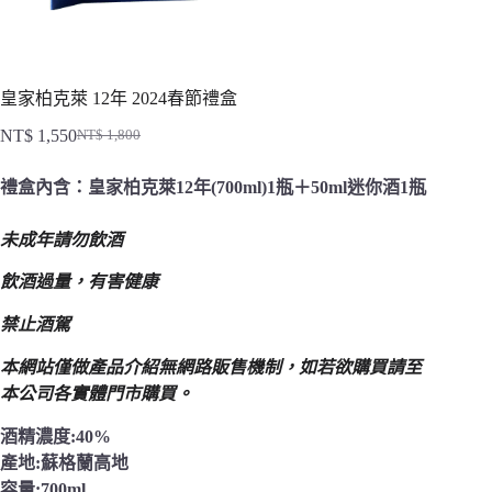
皇家柏克萊 12年 2024春節禮盒
NT$
1,550
NT$
1,800
原
目
始
前
禮盒內含：皇家柏克萊12年(700ml)1瓶＋50ml迷你酒1瓶
價
價
格：
格：
未成年請勿飲酒
NT$ 1,800。
NT$ 1,550。
飲酒過量，有害健康
禁止酒駕
本網站僅做產品介紹無網路販售機制，
如若欲購買請至
本公司各實體門市購買。
酒精濃度:40%
產地:蘇格蘭高地
容量:700ml