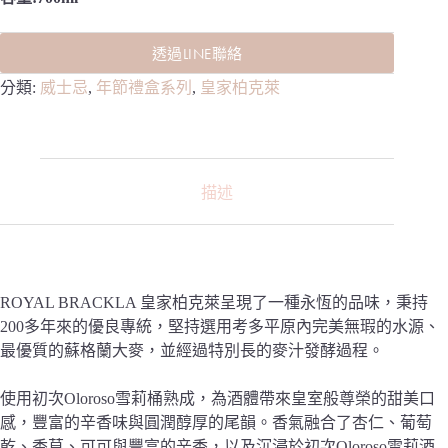
透過LINE聯絡
分類:
威士忌
,
年節禮盒系列
,
皇家柏克萊
描述
ROYAL BRACKLA 皇家柏克萊呈現了一種永恆的品味，秉持
200多年來的優良專統，堅持選用考多平原內完美無瑕的水源、
最優質的蘇格蘭大麥，並經過特別長的麥汁發酵過程。
使用初次Oloroso雪莉桶熟成，為酒體帶來皇室般尊榮的甜美口
感，豐富的辛香味與圓潤醇厚的尾韻。香氣融合了杏仁、葡萄
乾、香草、可可與豐富的辛香，以及沉浸於初次Oloroso雪莉酒