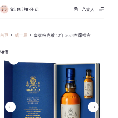
跳
至
登入
購
主
物
要
車
內
容
首頁
威士忌
皇家柏克萊 12年 2024春節禮盒
特價