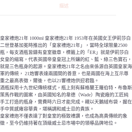
描述
皇家禮炮21年 1000ml 皇家禮炮21年 1953年在英國女王伊莉莎白
二世登基加冕時推出的「皇家禮炮21年」，當時全球限量2500
瓶，每支酒瓶皆鑄有皇室徽章，標籤上的「ER」就是伊莉莎白
女皇的縮寫，代表英國帝皇皇冠上所鑲的紅、藍、綠三色寶石，
就是三色瓶身的起源。皇家禮炮21年之名由來係源自英國皇家海
軍的傳統， 21炮響表達兩國間的善意，也是兩國在海上互示尊
重之最高表徵，爾後，也以21響禮炮供迎君臨。
酒瓶採用十九世紀傳統樣式，瓶上刻有蘇格蘭王羅伯特‧布魯斯
策馬作戰的圖案，由英國知名的韋德（Wade）陶瓷廠的工匠純
手工打造的瓶身，需費時六日才能完成。襯以天鵝絨布袋，握在
手中質感雍容華貴，堪稱調和威士忌的貴族。
皇家禮炮不僅表達了對皇室的極致禮讚，也成為高貴傳統的象
徵，至今仍維持著在頂級威士忌市場中的領導品牌地位。