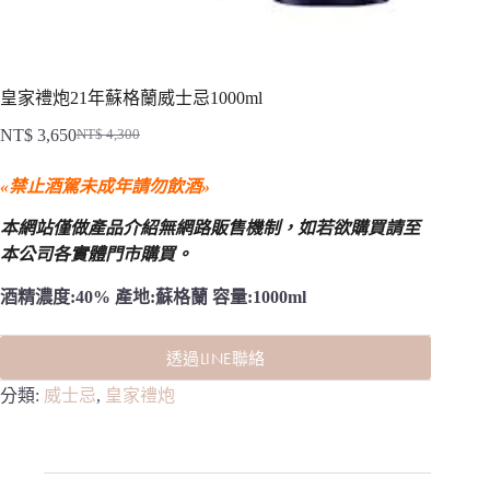
皇家禮炮21年蘇格蘭威士忌1000ml
NT$
3,650
NT$
4,300
原
目
始
前
«禁止酒駕未成年請勿飲酒»
價
價
格：
格：
本網站僅做產品介紹無網路販售機制，
如若欲購買請至
NT$ 4,300。
NT$ 3,650。
本公司各實體門市購買。
酒精濃度:40% 產地:蘇格蘭 容量:1000ml
透過LINE聯絡
分類:
威士忌
,
皇家禮炮