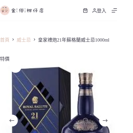
跳
至
登入
購
主
物
要
車
內
容
首頁
威士忌
皇家禮炮21年蘇格蘭威士忌1000ml
特價