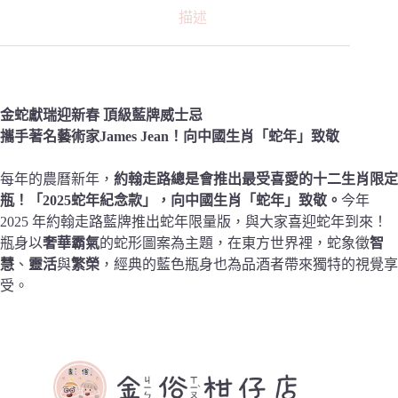
描述
金蛇獻瑞迎新春 頂級藍牌威士忌
攜手著名藝術家James Jean！向中國生肖「蛇年」致敬
每年的農曆新年，
約翰走路總是會推出最受喜愛的十二生肖限定
瓶！「2025蛇年紀念款」，向中國生肖「蛇年」致敬。
今年
2025 年約翰走路藍牌推出蛇年限量版，與大家喜迎蛇年到來！
瓶身以
奢華霸氣
的蛇形圖案為主題，在東方世界裡，蛇象徵
智
慧
、
靈活
與
繁榮
，經典的藍色瓶身也為品酒者帶來獨特的視覺享
受。