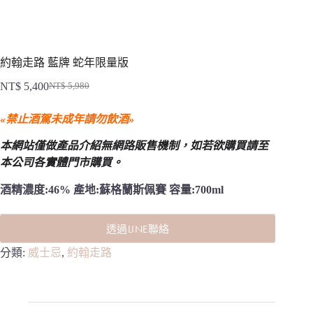
約翰走路 藍牌 蛇年限量版
NT$
5,400
NT$
5,980
原
目
始
前
«禁止酒駕未成年請勿飲酒»
價
價
格：
格：
本網站僅做產品介紹無網路販售機制，
如若欲購買請至
NT$ 5,980。
NT$ 5,400。
本公司各實體門市購買。
酒精濃度:46% 產地:蘇格蘭斯佩賽 容量:700ml
透過LINE聯絡
分類:
威士忌
,
約翰走路