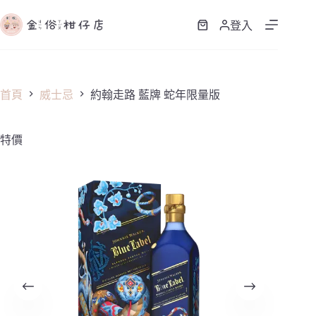
跳
至
登入
購
主
物
要
車
內
容
首頁
威士忌
約翰走路 藍牌 蛇年限量版
特價