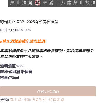
約翰走路 XR21 2025春節威杯禮盒
NT$
2,650
NT$
2,950
原
目
始
前
«禁止酒駕未成年請勿飲酒»
價
價
格：
格：
本網站僅做產品介紹無網路販售機制，
如若欲購買請至
NT$ 2,950。
NT$ 2,650。
本公司各實體門市購買。
酒精濃度:40%
產地:蘇格蘭斯佩賽
容量:750ml
透過LINE聯絡
分類:
威士忌
,
年節禮盒系列
,
約翰走路