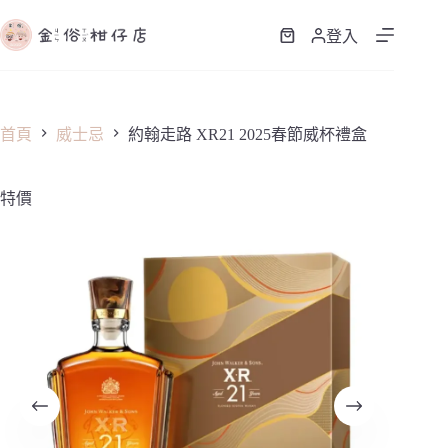
跳
至
登入
購
主
物
要
車
內
容
首頁
威士忌
約翰走路 XR21 2025春節威杯禮盒
特價