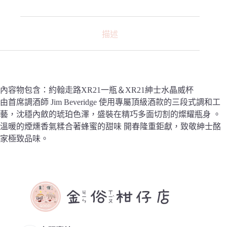
描述
內容物包含：約翰走路XR21一瓶＆XR21紳士水晶威杯
由首席調酒師 Jim Beveridge 使用專屬頂級酒款的三段式調和工
藝，沈穩內斂的琥珀色澤，盛裝在精巧多面切割的燦耀瓶身 。
溫暖的煙燻香氣糅合著蜂蜜的甜味 開春隆重鉅獻，致敬紳士酩
家極致品味。