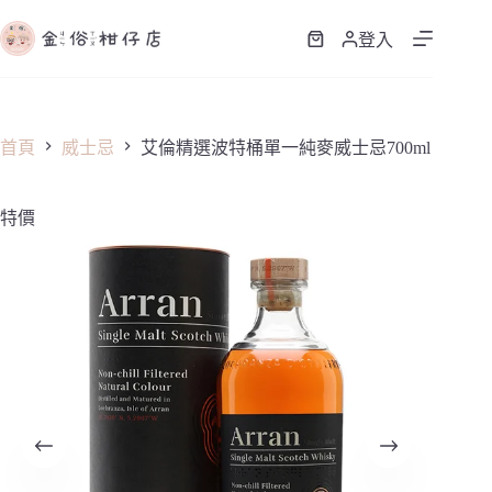
跳
至
登入
購
主
物
要
車
內
容
首頁
威士忌
艾倫精選波特桶單一純麥威士忌700ml
特價