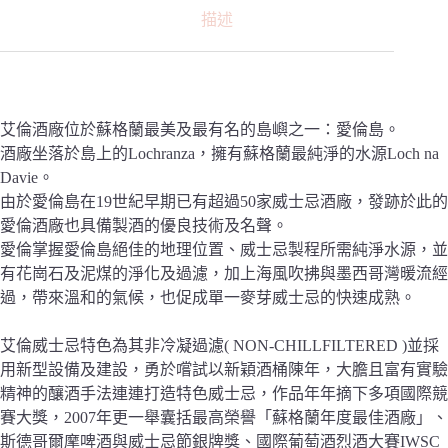
描述
艾倫酒廠位於蘇格蘭最美及最有名的島嶼之一：愛倫島。
酒廠坐落於島上的Lochranza，擁有蘇格蘭最純淨的水源Loch na
Davie。
由於愛倫島在19世紀早期已有超過50家威士忌酒廠，發跡於此的
愛倫酒廠也具備製酒的優良技術及名聲。
愛倫掌握愛倫島絕佳的地理位置、威士忌製程所需純淨水源，並
有花崗石及泥煤的淨化及過濾，加上海風吹拂與墨西哥灣暖流經
過，帶來溫和的氣候，也促成單一麥芽威士忌的快速成熟。
艾倫威士忌特色為其非冷凝過濾( NON-CHILLFILTERED )並採
用新型設備及建設，勇於嚐試以新穎酒桶陳年，大膽且富有實驗
精神的釀酒手法連連打造特色威士忌，作品年年摘下多項國際競
賽大獎，2007年更一舉囊括最高榮譽「蘇格蘭年度最佳酒廠」、
斯德哥爾摩啤酒與威士忌節銀牌獎、國際葡萄酒烈酒大賽IWSC