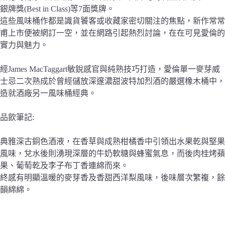
銀牌獎(Best in Class)等7面獎牌。
這些風味桶作都是識貨饕客或收藏家密切關注的焦點，新作常常
甫上市便被網訂一空，並在網路引起熱烈討論，在在可見愛倫的
實力與魅力。
經James MacTaggart敏銳感官與純熟技巧打造，愛倫單一麥芽威
士忌二次熟成於曾經儲放深邃濃甜波特加烈酒的嚴選橡木桶中，
造就酒廠另一風味桶經典。
品飲筆記:
典雅深古銅色酒液，在香草與成熟柑橘香中引領出水果乾與堅果
風味，兌水後則湧現深層的牛奶軟糖與蜂蜜氣息，而後肉桂烤蘋
果、葡萄乾及李子布丁香連綿而來。
終感有明顯溫暖的麥芽香及香甜西洋梨風味，後味層次繁複，餘
韻綿綿。