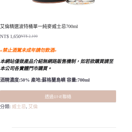
艾倫精選波特桶單一純麥威士忌700ml
NT$
1,650
NT$
2,100
原
目
始
前
«禁止酒駕未成年請勿飲酒»
價
價
格：
格：
本網站僅做產品介紹無網路販售機制，
如若欲購買請至
NT$ 2,100。
NT$ 1,650。
本公司各實體門市購買。
酒精濃度:50% 產地:蘇格蘭島嶼 容量:700ml
透過LINE聯絡
分類:
威士忌
,
艾倫