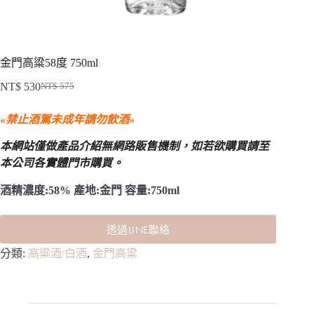
金門高粱58度 750ml
NT$
530
NT$
575
原
目
始
前
«禁止酒駕未成年請勿飲酒»
價
價
格：
格：
本網站僅做產品介紹無網路販售機制，
如若欲購買請至
NT$ 575。
NT$ 530。
本公司各實體門市購買。
酒精濃度:58% 產地:金門 容量:750ml
透過LINE聯絡
分類:
高粱酒/白酒
,
金門高粱