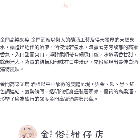
描述
金門高梁58度 金門酒廠以傲人的釀酒工藝及得天獨厚的天然泉
水，釀造出絕佳的酒液，酒液清若泉水，流露著芬芳馥郁的高粱
香氣，入口甜而爽口，淨醇柔順帶有細緻口感，味道清香甘甜，
餘韻迷人，紮實的結構和韻味在口中漫延，充份展現出最佳白酒
獨特風味。
金門高梁58度 酒標以中華象徵的雙龍呈現，與金、銀、黑、紅
色調連結，氣勢磅礡，透明的瓶身盛裝著明亮、優質的高粱酒，
形塑了廣為盛行的58度金門高粱酒經典形貌。