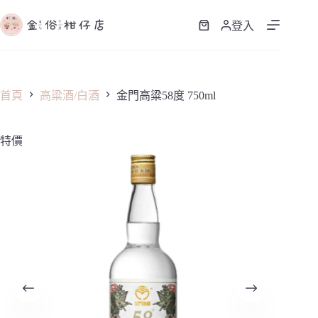
跳
至
登入
購
主
物
要
車
內
容
首頁
高粱酒/白酒
金門高粱58度 750ml
特價