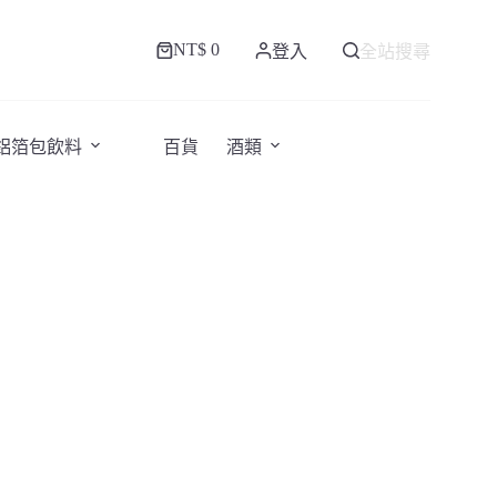
NT$
0
登入
全站搜尋
購
物
車
/鋁箔包飲料
百貨
酒類