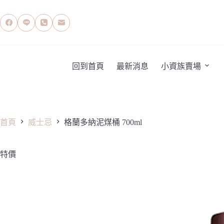
跳
至
主
要
內
容
回到首頁
最新消息
小資族賣場
首頁
威士忌
格蘭多納泥煤桶 700ml
特價