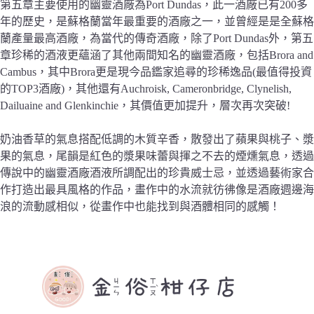
第五章主要使用的幽靈酒廠為Port Dundas，此一酒廠已有200多
年的歷史，是蘇格蘭當年最重要的酒廠之一，並曾經是是全蘇格
蘭產量最高酒廠，為當代的傳奇酒廠，除了Port Dundas外，第五
章珍稀的酒液更蘊涵了其他兩間知名的幽靈酒廠，包括Brora and
Cambus，其中Brora更是現今品鑑家追尋的珍稀逸品(最值得投資
的TOP3酒廠)，其他還有Auchroisk, Cameronbridge, Clynelish,
Dailuaine and Glenkinchie，其價值更加提升，層次再次突破!
奶油香草的氣息搭配低調的木質辛香，散發出了蘋果與桃子、漿
果的氣息，尾韻是紅色的漿果味蕾與揮之不去的煙燻氣息，透過
傳說中的幽靈酒廠酒液所調配出的珍貴威士忌，並透過藝術家合
作打造出最具風格的作品，畫作中的水流就彷彿像是酒廠週邊海
浪的流動感相似，從畫作中也能找到與酒體相同的感觸！