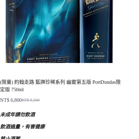
(限量) 約翰走路 藍牌珍稀系列 幽靈第五版 PortDundas限
定版 750ml
NT$
6,800
NT$
9,500
原
目
始
前
未成年請勿飲酒
價
價
格：
格：
飲酒過量，有害健康
NT$ 9,500。
NT$ 6,800。
禁止酒駕