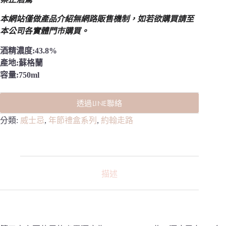
本網站僅做產品介紹無網路販售機制，
如若欲購買請至
本公司各實體門市購買。
酒精濃度:43.8%
產地:蘇格蘭
容量:750ml
透過LINE聯絡
分類:
威士忌
,
年節禮盒系列
,
約翰走路
描述