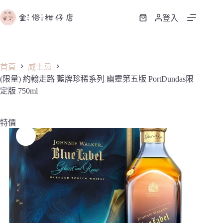
跳
至
登入
購
主
物
要
車
內
容
首頁
威士忌
(限量) 約翰走路 藍牌珍稀系列 幽靈第五版 PortDundas限
定版 750ml
特價