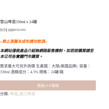
雪山啤酒330ml x 24罐
NT$
699
NT$
880
原
目
始
前
«禁止酒駕未成年請勿飲酒»
價
價
格：
格：
本網站僅做產品介紹無網路販售機制，
如若欲購買請至
NT$ 880。
NT$ 699。
本公司各實體門市購買。
需求量大可另外詢價 生產國：大陸(美國品牌) 容量：
330ml 酒精成分：4.5% 規格：24罐/箱
透過LINE聯絡
分類:
啤酒
,
進口啤酒