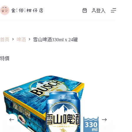
跳
至
登入
購
主
物
要
車
內
容
首頁
啤酒
雪山啤酒330ml x 24罐
特價