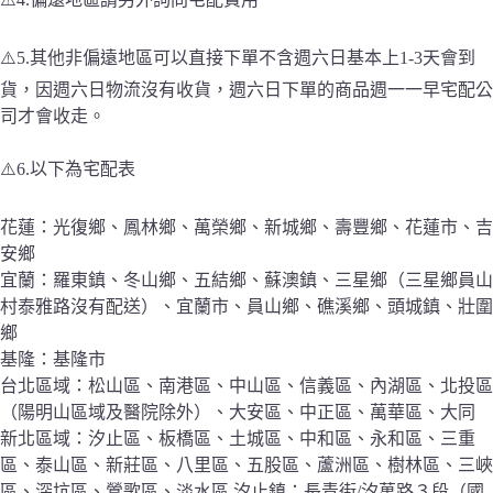
⚠️5.其他非偏遠地區可以直接下單不含週六日基本上1-3天會到
貨，因週六日物流沒有收貨，週六日下單的商品週一一早宅配公
司才會收走。
⚠️6.以下為宅配表
花蓮：光復鄉、鳳林鄉、萬榮鄉、新城鄉、壽豐鄉、花蓮市、吉
安鄉
宜蘭：羅東鎮、冬山鄉、五結鄉、蘇澳鎮、三星鄉（三星鄉員山
村泰雅路沒有配送）、宜蘭市、員山鄉、礁溪鄉、頭城鎮、壯圍
鄉
基隆：基隆市
台北區域：松山區、南港區、中山區、信義區、內湖區、北投區
（陽明山區域及醫院除外）、大安區、中正區、萬華區、大同
新北區域：汐止區、板橋區、土城區、中和區、永和區、三重
區、泰山區、新莊區、八里區、五股區、蘆洲區、樹林區、三峽
區、深坑區、鶯歌區、淡水區.汐止鎮：長青街/汐萬路３段（國