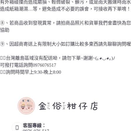
有外箱碰撞而造成磨損、輕微破裂、髒污，或是雨天搬運時雨水
造成紙箱潮濕…等，避免造成不必要的誤會，可接收再下單唷！
⑧、若商品收到發現異常，請拍商品照片和貨單我們會盡快為您
協助
⑨、因超商寄送上有限制大小如訂購比較多東西請先聊聊詢問喔
👉🏻台灣離島區域沒有配送呦，請勿下單~謝謝~(｡◕◡◕｡)ﾉ
可撥打電話詢問0976076517
👉🏻詢問時間早上9:30-晚上8:00
客服專線：