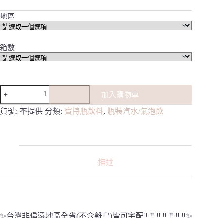
地區
箱數
《隨
加入購物車
貨
附
貨號:
不提供
分類:
寶特瓶飲料
,
瓶裝汽水/氣泡飲
發
票
宅
配
免
描述
運
費》
金
車
礦
✨台灣非偏遠地區全省(不含離島)皆可宅配‼️ ‼️ ‼️ ‼️ ‼️ ‼️ ‼️✨