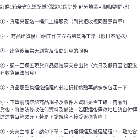
訂購1箱全省免運配送(偏遠地區除外 部分地區可聊聊詢問唷）
①、貨運只配送一樓無上樓服務（到貨拒收視同蓄意棄單）
②、 商品出貨後1-3個工作天左右到貨為正常（假日不配送）
③、出貨後無當天到貨及夜間到貨的服務
④、週一至週五現貨商品最慢隔天會出貨（六日及假日因宅配沒
有收貨無法出貨）
⑤、貨品屬重物運送過程的必定損耗這點再請多多包涵一下
⑥、下單前請確認商品規格及收件人資料是否正確，商品出
貨後，將無法修改任何資料及備註，若配達後需改地址請自付轉
運運費每箱65元，若是下錯規格不接受退換貨唷！
⑦、完美主義者，請勿下單，因貨運轉運及搬運過程中，難免會