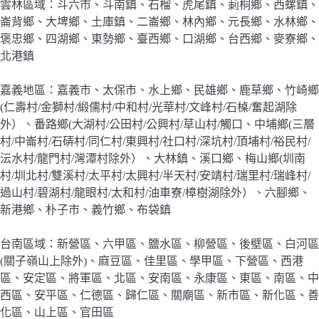
雲林區域：斗六市、斗南鎮、石榴、虎尾鎮、莿桐鄉、西螺鎮、
崙背鄉、大埤鄉、土庫鎮、二崙鄉、林內鄉、元長鄉、水林鄉、
褒忠鄉、四湖鄉、東勢鄉、臺西鄉、口湖鄉、台西鄉、麥寮鄉、
北港鎮
嘉義地區：嘉義市、太保市、水上鄉、民雄鄉、鹿草鄉、竹崎鄉
(仁壽村/金獅村/緞儒村/中和村/光華村/文峰村/石槕/奮起湖除
外）、番路鄉(大湖村/公田村/公興村/草山村/觸口、中埔鄉(三層
村/中崙村/石硦村/同仁村/東興村/社口村/深坑村/頂埔村/裕民村/
沄水村/龍門村/灣潭村除外）、大林鎮、溪口鄉、梅山鄉(圳南
村/圳北村/雙溪村/太平村/太興村/半天村/安靖村/瑞里村/瑞峰村/
過山村/碧湖村/龍眼村/太和村/油車寮/樟樹湖除外）、六腳鄉、
新港鄉、朴子市、義竹鄉、布袋鎮
台南區域：新營區、六甲區、鹽水區、柳營區、後壁區、白河區
(關子嶺山上除外)、麻豆區、佳里區、學甲區、下營區、西港
區、安定區、將軍區、北區、安南區、永康區、東區、南區、中
西區、安平區、仁德區、歸仁區、關廟區、新市區、新化區、善
化區、山上區、官田區