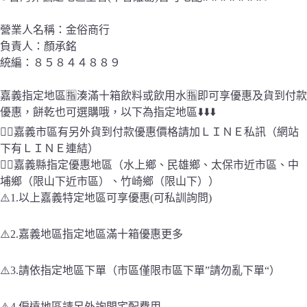
沛
氣
營業人名稱：金俗商行
泡
負責人：顏承銘
水
585mlx24
統編：８５８４４８８９
入/
箱
嘉義指定地區🈯️湊滿十箱飲料或飲用水🈯️即可享優惠及貨到付款
超
優惠，餅乾也可選購哦，以下為指定地區⬇️⬇️⬇️
優
👉🏻嘉義市區有另外貨到付款優惠價格請加ＬＩＮＥ私訊（網站
惠
現
下有ＬＩＮＥ連結）
貨
👉🏻嘉義縣指定優惠地區（水上鄉、民雄鄉、太保市近市區、中
全
埔鄉（限山下近市區）、竹崎鄉（限山下））
省
⚠️1.以上嘉義特定地區可享優惠(可私訓詢問)
免
運
⚠️2.嘉義地區指定地區滿十箱優惠更多
數
量
⚠️3.請依指定地區下單（市區僅限市區下單”請勿亂下單“）
⚠️4.偏遠地區請另外詢問宅配費用