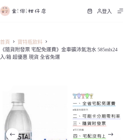
跳
至
登入
購
主
物
要
車
內
容
首頁
寶特瓶飲料
《隨貨附發票 宅配免運費》金車礦沛氣泡水 585mlx24
入/箱 超優惠 現貨 全省免運