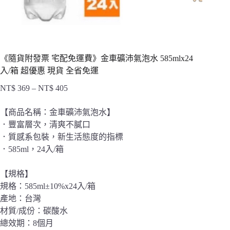
《隨貨附發票 宅配免運費》金車礦沛氣泡水 585mlx24
入/箱 超優惠 現貨 全省免運
NT$
369
–
NT$
405
價
格
【商品名稱：金車礦沛氣泡水】
範
．豐富層次，清爽不膩口
圍：
．質感系包裝，新生活態度的指標
NT$ 369
到
．585ml，24入/箱
NT$ 405
【規格】
規格：585ml±10%x24入/箱
產地：台灣
材質/成份：碳酸水
總效期：8個月