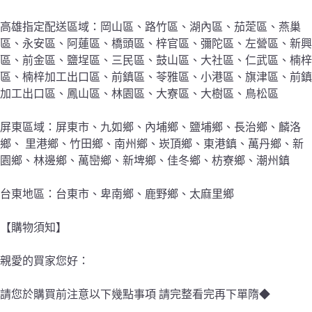
高雄指定配送區域：岡山區、路竹區、湖內區、茄萣區、燕巢
區、永安區、阿蓮區、橋頭區、梓官區、彌陀區、左營區、新興
區、前金區、鹽埕區、三民區、鼓山區、大社區、仁武區、楠梓
區、楠梓加工出口區、前鎮區、苓雅區、小港區、旗津區、前鎮
加工出口區、鳳山區、林園區、大寮區、大樹區、鳥松區
屏東區域：屏東市、九如鄉、內埔鄉、鹽埔鄉、長治鄉、麟洛
鄉、 里港鄉、竹田鄉、南州鄉、崁頂鄉、東港鎮、萬丹鄉、新
園鄉、林邊鄉、萬巒鄉、新埤鄉、佳冬鄉、枋寮鄉、潮州鎮
台東地區：台東市、卑南鄉、鹿野鄉、太麻里鄉
【購物須知】
親愛的買家您好：
請您於購買前注意以下幾點事項 請完整看完再下單隋◆