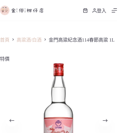
跳
至
登入
購
主
物
要
車
內
容
首頁
高粱酒/白酒
金門高粱紀念酒114春節高粱 1L
特價