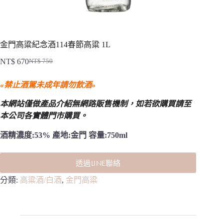
金門高粱紀念酒114春節高粱 1L
NT$
670
NT$
750
原
目
始
前
«禁止酒駕未成年請勿飲酒»
價
價
格：
格：
本網站僅做產品介紹無網路販售機制，
如若欲購買請至
NT$ 750。
NT$ 670。
本公司各實體門市購買。
酒精濃度:53% 產地:金門 容量:750ml
透過LINE聯絡
分類:
高粱酒/白酒
,
金門高粱