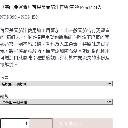
《宅配免運費》可果美番茄汁無鹽/有鹽340ml*24入
NT$
399
–
NT$
450
價
格
可果美蕃茄汁使用加工用蕃茄，比一般蕃茄含有更豐富
範
的”茄紅素”。並堅持使用契約農場細心呵護下培育的完
圍：
熟蕃茄，絕不添加糖、香料及人工色素，將原味忠實呈
NT$ 399
到
現。製程經高溫殺菌，無需添加防腐劑。調酒搭配使用
NT$ 450
可增加口感風味；運動後飲用有利於補充流失的水份及
電解質。
地區
箱數
《宅
加入購物車
配