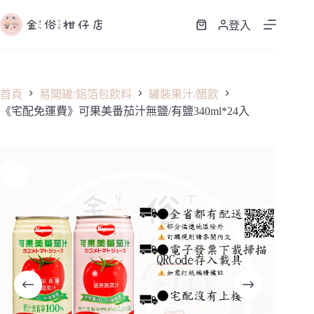
跳
至
登入
購
主
物
要
車
內
容
首頁
易開罐/鋁箔包飲料
罐裝果汁/醋飲
《宅配免運費》可果美番茄汁無鹽/有鹽340ml*24入